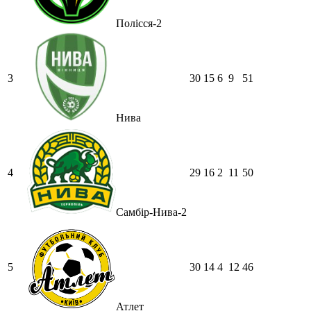
Полісся-2
3
30
15
6
9
51
Нива
4
29
16
2
11
50
Самбір-Нива-2
5
30
14
4
12
46
Атлет