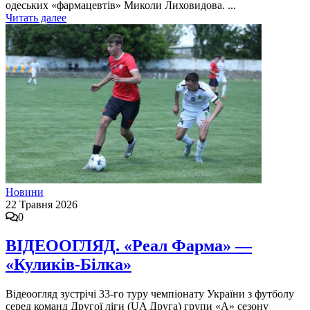
одеських «фармацевтів» Миколи Лиховидова. ...
Читать далее
Новини
22 Травня 2026
0
ВІДЕООГЛЯД. «Реал Фарма» —
«Куликів-Білка»
Відеоогляд зустрічі 33-го туру чемпіонату України з футболу
серед команд Другої ліги (UA Друга) групи «А» сезону