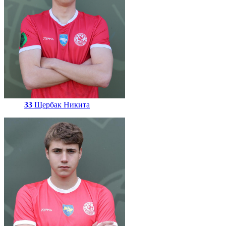
33
Щербак Никита