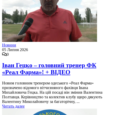
Новини
05 Липня 2026
0
Іван Гецко – головний тренер ФК
«Реал Фарма»! + ВІДЕО
Новим головним тренером одеського «Реал Фарма»
призначено відомого вітчизняного фахівця Івана
Михайловича Гецка. На цій посаді він змінив Валентина
Полтавця. Керівництво та колектив клубу щиро дякують
Валентину Миколайовичу за багаторічну, ...
Читать далее