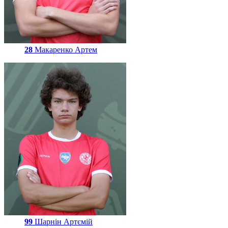
28
Макаренко Артем
99
Шарнін Артємій