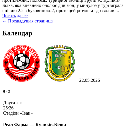
протилежних полюсах турнірної таблиці Групи А. Куликів-
Білка, яка впевнено очолює дивізіон, у минулому турі зіграла
внічию 2:2 з Буковиною-2, проте цей результат дозволив ...
Читать далее
Posts
←
Предыдущая страница
navigation
Календар
22.05.2026
0
-
3
Друга ліга
25/26
Стадіон «Іван»
Реал Фарма — Куликів-Білка