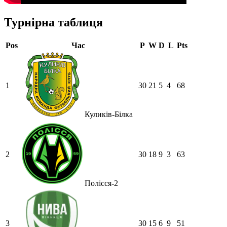
Турнірна таблиця
Pos
Час
P
W
D
L
Pts
1
30
21
5
4
68
Куликів-Білка
2
30
18
9
3
63
Полісся-2
3
30
15
6
9
51