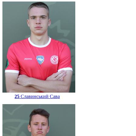
25
Славинський Сава