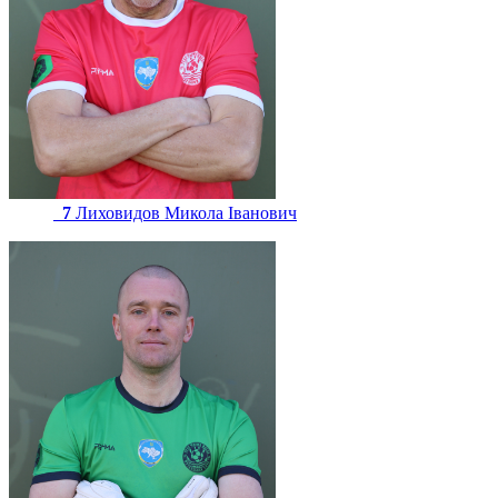
7
Лиховидов Микола Іванович