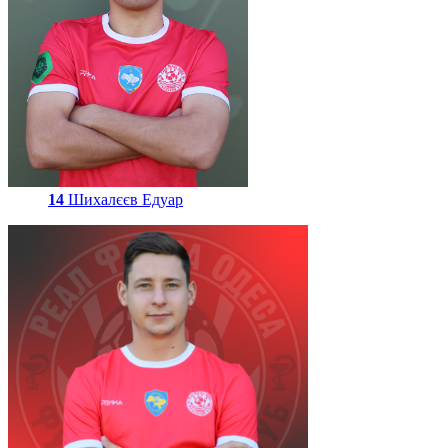
14
Шихалєєв Едуар