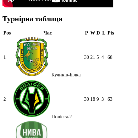
Турнірна таблиця
Pos
Час
P
W
D
L
Pts
1
30
21
5
4
68
Куликів-Білка
2
30
18
9
3
63
Полісся-2