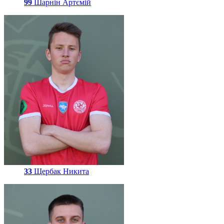
99
Шарнін Артємій
33
Щербак Никита