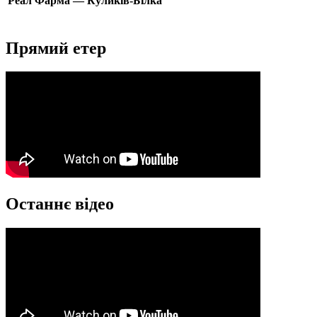
Реал Фарма — Куликів-Білка
Прямий етер
Останнє відео