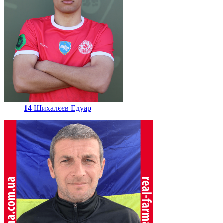
14
Шихалєєв Едуар