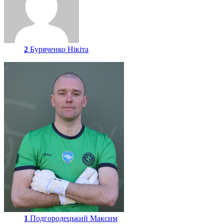
2
Буряченко Нікіта
1
Подгородецький Максим