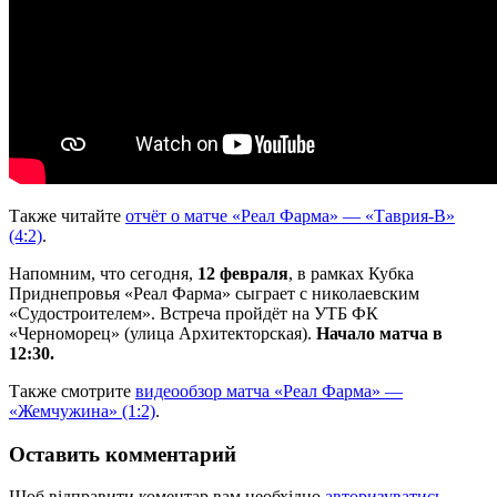
Также читайте
отчёт о матче «Реал Фарма» — «Таврия-В»
(4:2)
.
Напомним, что сегодня,
12 февраля
, в рамках Кубка
Приднепровья «Реал Фарма» сыграет с николаевским
«Судостроителем». Встреча пройдёт на УТБ ФК
«Черноморец» (улица Архитекторская).
Начало матча в
12:30.
Также смотрите
видеообзор матча «Реал Фарма» —
«Жемчужина» (1:2)
.
Оставить комментарий
Щоб відправити коментар вам необхідно
авторизуватись
.