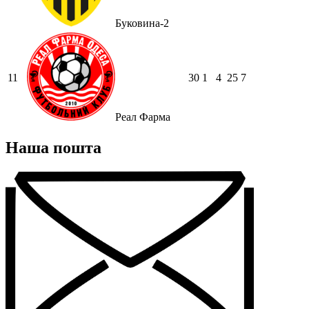
Буковина-2
11
30
1
4
25
7
Реал Фарма
Наша пошта