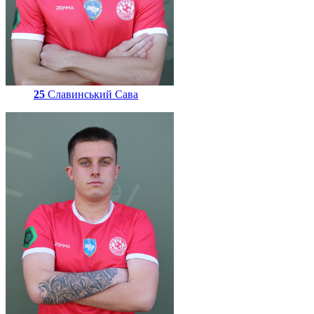
25
Славинський Сава