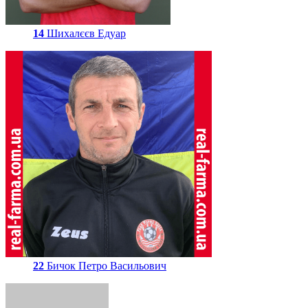
14
Шихалєєв Едуар
22
Бичок Петро Васильович