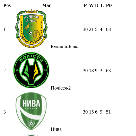
Pos
Час
P
W
D
L
Pts
1
30
21
5
4
68
Куликів-Білка
2
30
18
9
3
63
Полісся-2
3
30
15
6
9
51
Нива