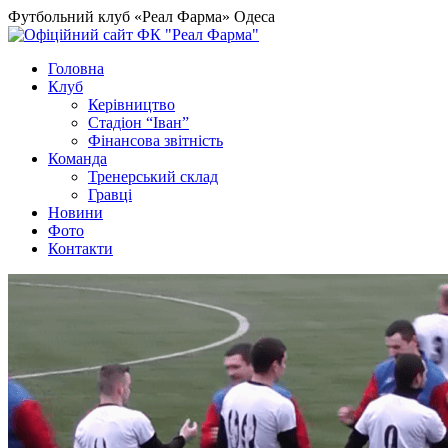
Футбольний клуб «Реал Фарма» Одеса
Головна
Клуб
Керівництво
Стадіон “Іван”
Фінансова звітність
Команда
Тренерський склад
Гравці
Новини
Фото
Контакти