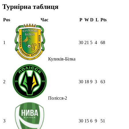
Турнірна таблиця
Pos
Час
P
W
D
L
Pts
1
30
21
5
4
68
Куликів-Білка
2
30
18
9
3
63
Полісся-2
3
30
15
6
9
51