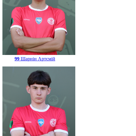
99
Шарнін Артємій