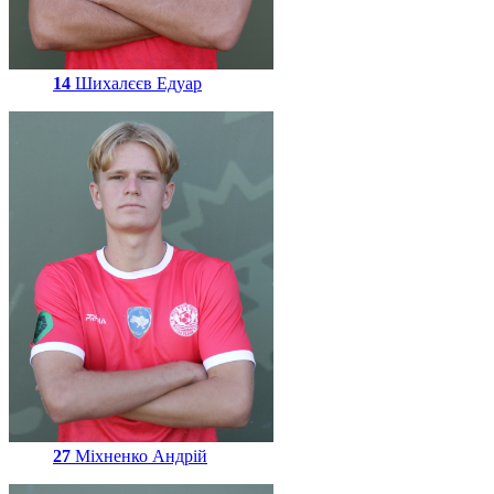
14
Шихалєєв Едуар
27
Міхненко Андрій