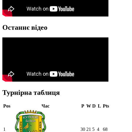
Останнє відео
Турнірна таблиця
Pos
Час
P
W
D
L
Pts
1
30
21
5
4
68