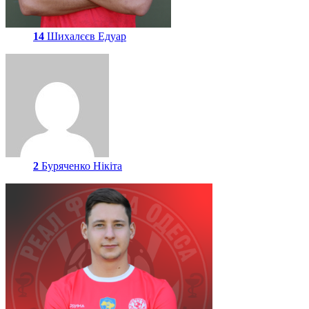
14
Шихалєєв Едуар
2
Буряченко Нікіта