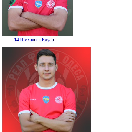
14
Шихалєєв Едуар