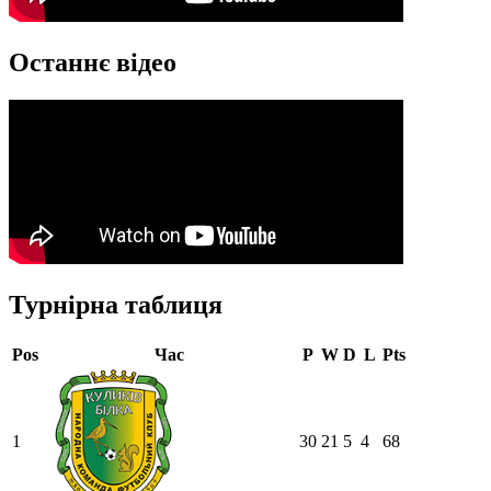
Останнє відео
Турнірна таблиця
Pos
Час
P
W
D
L
Pts
1
30
21
5
4
68