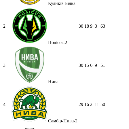
Куликів-Білка
2
30
18
9
3
63
Полісся-2
3
30
15
6
9
51
Нива
4
29
16
2
11
50
Самбір-Нива-2