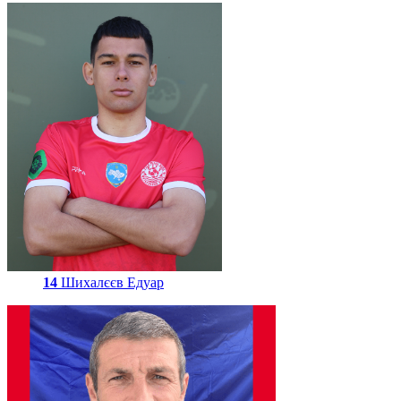
14
Шихалєєв Едуар