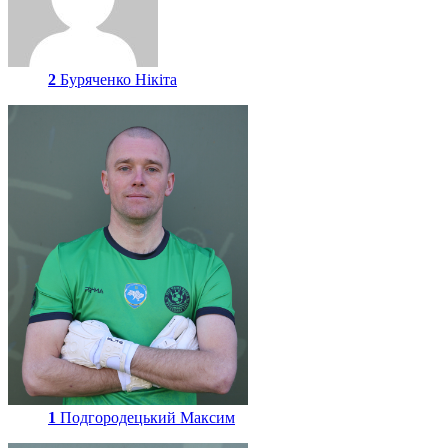
2
Буряченко Нікіта
1
Подгородецький Максим