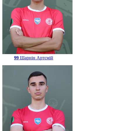
99
Шарнін Артємій