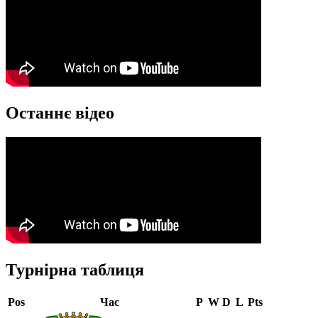
Останнє відео
Турнірна таблиця
Pos
Час
P
W
D
L
Pts