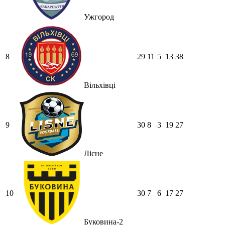
Ужгород
8
29
11
5
13
38
Вільхівці
9
30
8
3
19
27
Лісне
10
30
7
6
17
27
Буковина-2