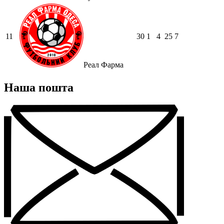
11
30
1
4
25
7
Реал Фарма
Наша пошта