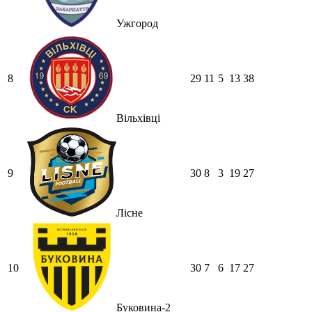
Ужгород
8
29
11
5
13
38
Вільхівці
9
30
8
3
19
27
Лісне
10
30
7
6
17
27
Буковина-2