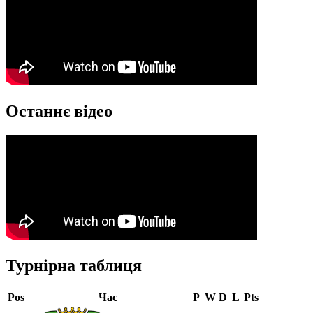
Останнє відео
Турнірна таблиця
Pos
Час
P
W
D
L
Pts