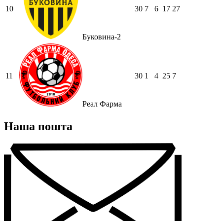
10
30
7
6
17
27
Буковина-2
11
30
1
4
25
7
Реал Фарма
Наша пошта