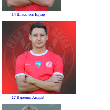
14
Шихалєєв Едуар
17
Вареник Андрій