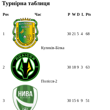
Турнірна таблиця
Pos
Час
P
W
D
L
Pts
1
30
21
5
4
68
Куликів-Білка
2
30
18
9
3
63
Полісся-2
3
30
15
6
9
51