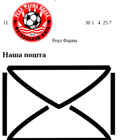
11
30
1
4
25
7
Реал Фарма
Наша пошта