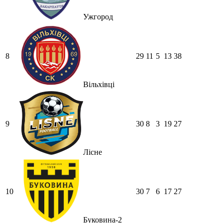
Ужгород
8
29
11
5
13
38
Вільхівці
9
30
8
3
19
27
Лісне
10
30
7
6
17
27
Буковина-2