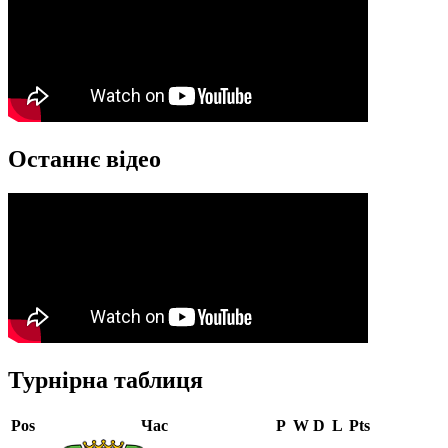
Останнє відео
Турнірна таблиця
Pos
Час
P
W
D
L
Pts