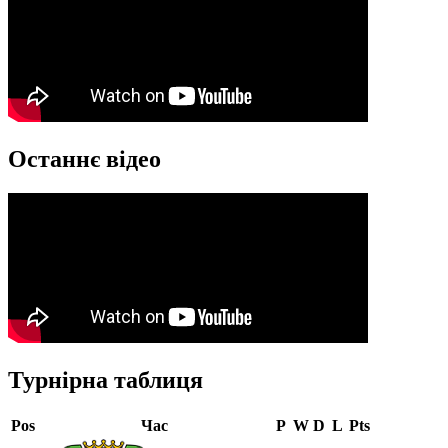
Останнє відео
Турнірна таблиця
Pos
Час
P
W
D
L
Pts