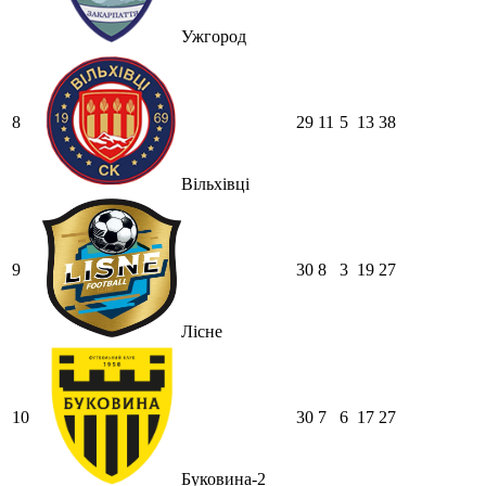
Ужгород
8
29
11
5
13
38
Вільхівці
9
30
8
3
19
27
Лісне
10
30
7
6
17
27
Буковина-2