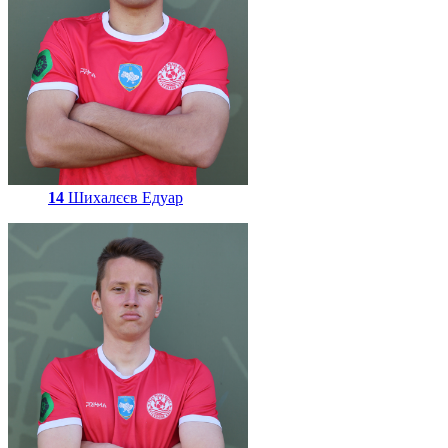
14
Шихалєєв Едуар