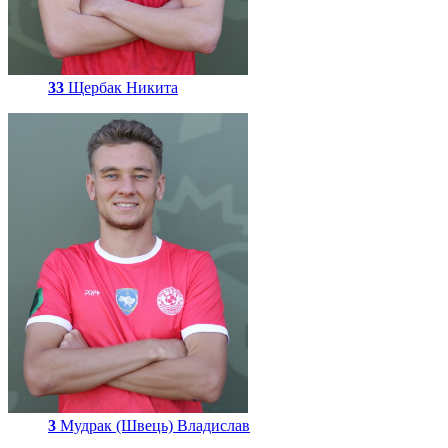
33
Щербак Никита
3
Мудрак (Швець) Владислав