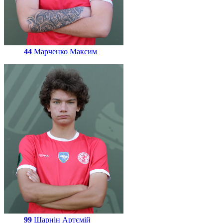
44
Марченко Максим
99
Шарнін Артємій