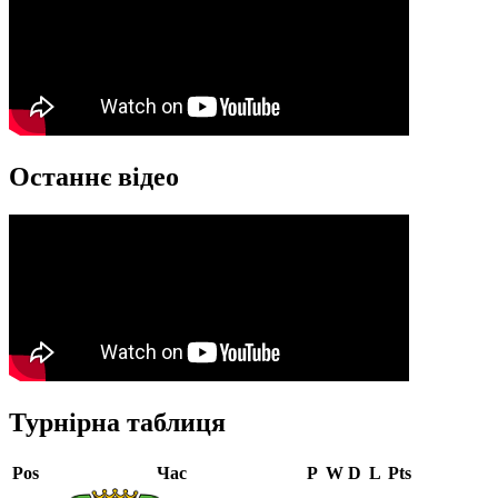
Останнє відео
Турнірна таблиця
Pos
Час
P
W
D
L
Pts