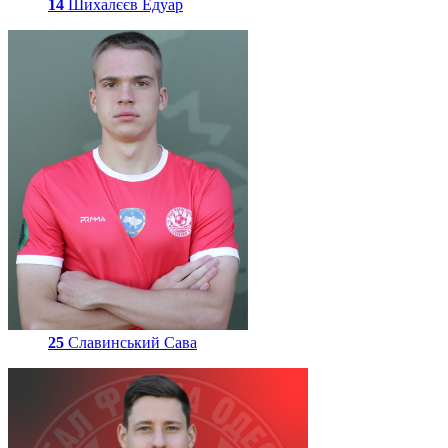
14
Шихалєєв Едуар
25
Славинський Сава