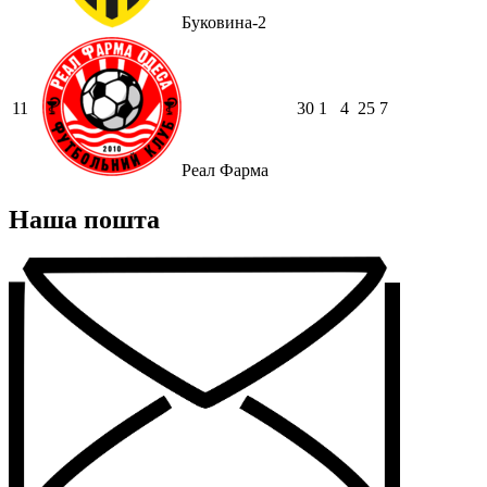
Буковина-2
11
30
1
4
25
7
Реал Фарма
Наша пошта