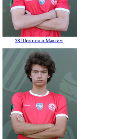
78
Щекотилін Максим