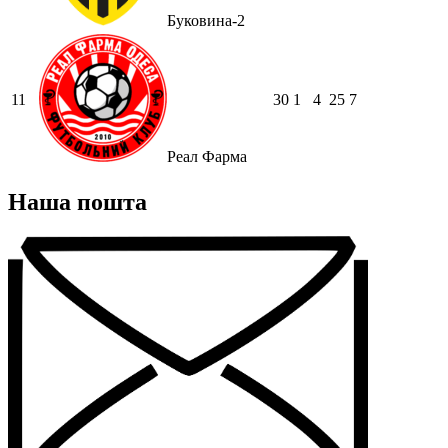
Буковина-2
11
30
1
4
25
7
Реал Фарма
Наша пошта