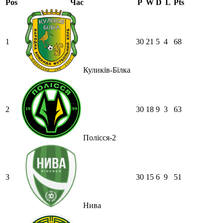
Pos
Час
P
W
D
L
Pts
1
30
21
5
4
68
Куликів-Білка
2
30
18
9
3
63
Полісся-2
3
30
15
6
9
51
Нива