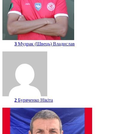
3
Мудрак (Швець) Владислав
2
Буряченко Нікіта