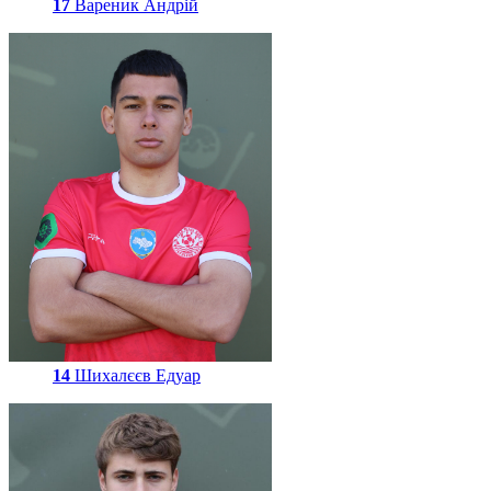
17
Вареник Андрій
14
Шихалєєв Едуар