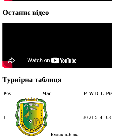
Останнє відео
Турнірна таблиця
Pos
Час
P
W
D
L
Pts
1
30
21
5
4
68
Куликів-Білка