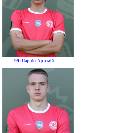
99
Шарнін Артємій