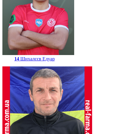
14
Шихалєєв Едуар