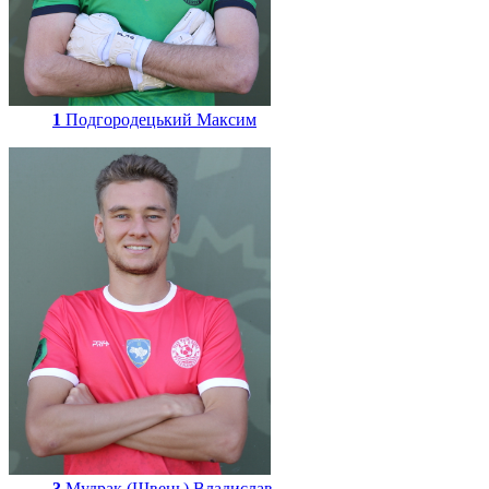
1
Подгородецький Максим
3
Мудрак (Швець) Владислав