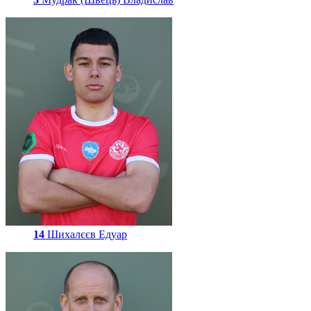
14
Шихалєєв Едуар