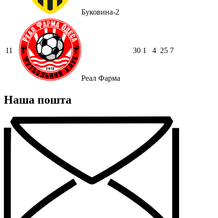
Буковина-2
11
30
1
4
25
7
Реал Фарма
Наша пошта