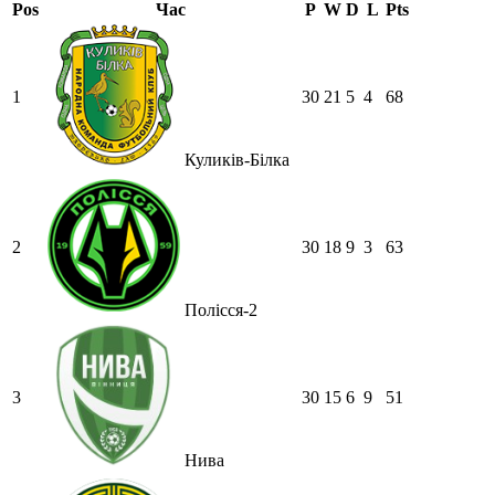
Pos
Час
P
W
D
L
Pts
1
30
21
5
4
68
Куликів-Білка
2
30
18
9
3
63
Полісся-2
3
30
15
6
9
51
Нива