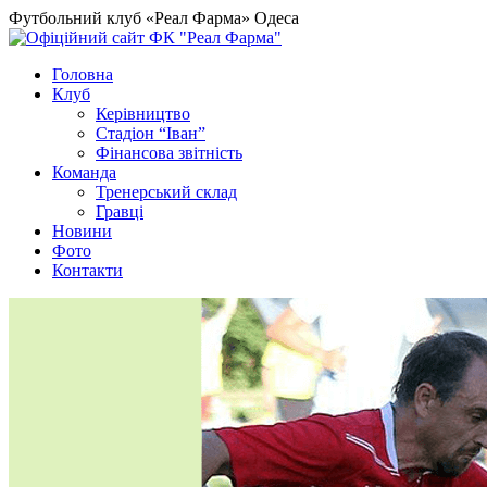
Футбольний клуб «Реал Фарма» Одеса
Головна
Клуб
Керівництво
Стадіон “Іван”
Фінансова звітність
Команда
Тренерський склад
Гравці
Новини
Фото
Контакти