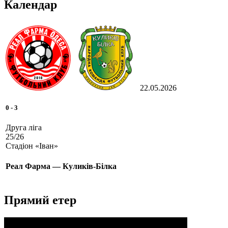
Календар
22.05.2026
0
-
3
Друга ліга
25/26
Стадіон «Іван»
Реал Фарма — Куликів-Білка
Прямий етер