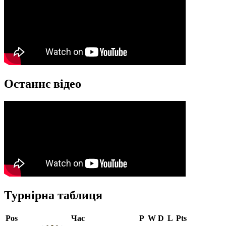
Останнє відео
Турнірна таблиця
Pos
Час
P
W
D
L
Pts