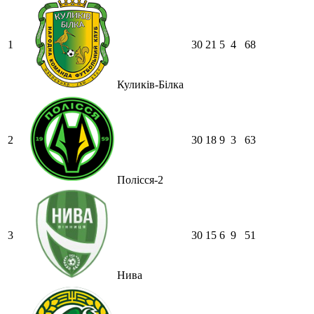
1
30
21
5
4
68
Куликів-Білка
2
30
18
9
3
63
Полісся-2
3
30
15
6
9
51
Нива