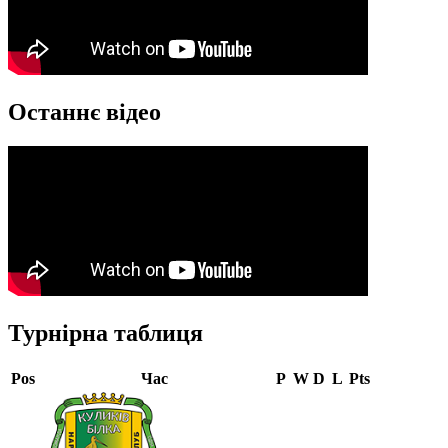
Останнє відео
Турнірна таблиця
Pos
Час
P
W
D
L
Pts