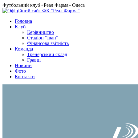
Футбольний клуб «Реал Фарма» Одеса
Головна
Клуб
Керівництво
Стадіон “Іван”
Фінансова звітність
Команда
Тренерський склад
Гравці
Новини
Фото
Контакти