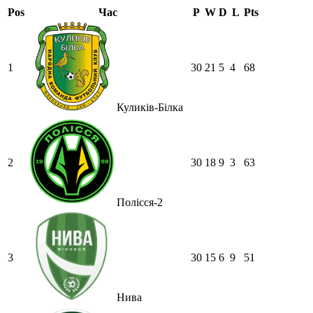
Pos
Час
P
W
D
L
Pts
1
30
21
5
4
68
Куликів-Білка
2
30
18
9
3
63
Полісся-2
3
30
15
6
9
51
Нива