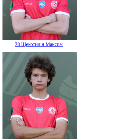
78
Щекотилін Максим