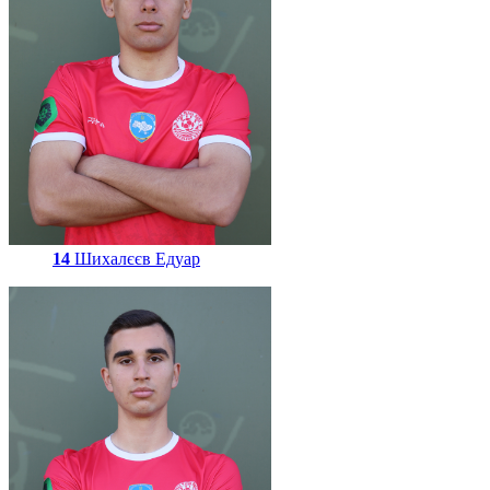
14
Шихалєєв Едуар