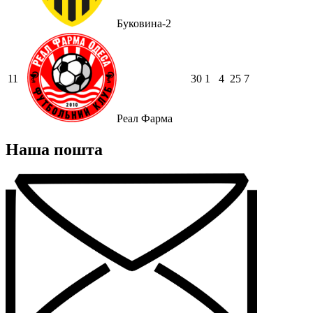
Буковина-2
11
30
1
4
25
7
Реал Фарма
Наша пошта