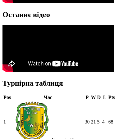
Останнє відео
Турнірна таблиця
Pos
Час
P
W
D
L
Pts
1
30
21
5
4
68