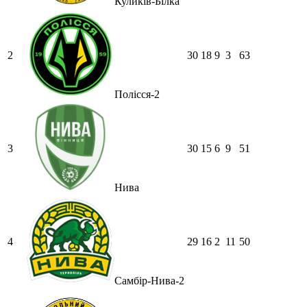
Куликів-Білка
2
30
18
9
3
63
Полісся-2
3
30
15
6
9
51
Нива
4
29
16
2
11
50
Самбір-Нива-2