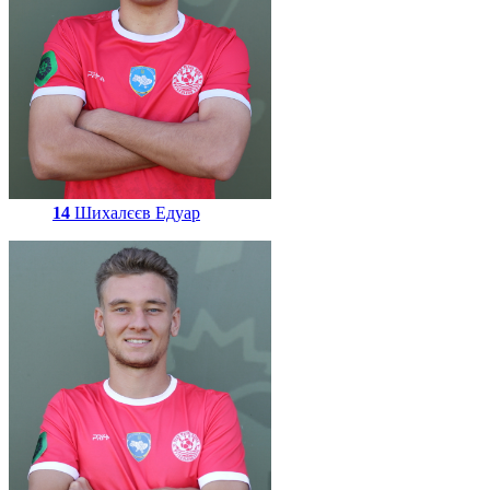
14
Шихалєєв Едуар