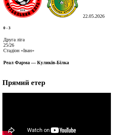
22.05.2026
0
-
3
Друга ліга
25/26
Стадіон «Іван»
Реал Фарма — Куликів-Білка
Прямий етер