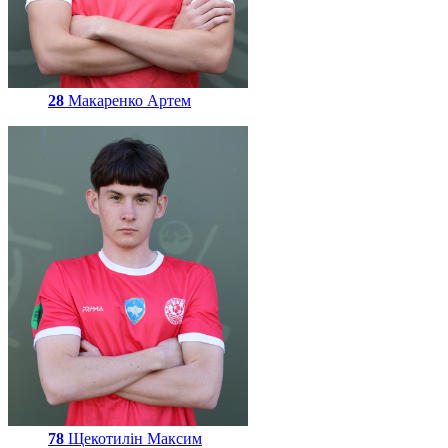
28
Макаренко Артем
78
Щекотилін Максим