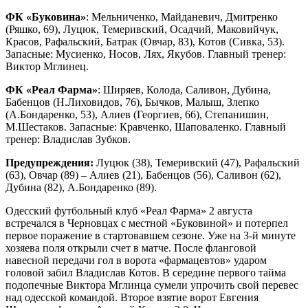
ФК «Буковина»
: Мельниченко, Майданевич, Дмитренко
(Ряшко, 69), Луцюк, Темеривский, Осадчий, Маковийчук,
Красов, Рафальский, Батрак (Овчар, 83), Котов (Сивка, 53).
Запасные: Мусиенко, Носов, Лях, Якубов. Главный тренер:
Виктор Мглинец.
ФК «Реал Фарма»
: Ширяев, Колода, Саливон, Дубина,
Бабенцов (Н.Лиховидов, 76), Бычков, Малыш, Злепко
(А.Бондаренко, 53), Алиев (Георгиев, 66), Степанишин,
М.Шестаков. Запасные: Кравченко, Шаповаленко. Главный
тренер: Владислав Зубков.
Предупреждения:
Луцюк (38),
Темеривский (47), Рафальский
(63), Овчар (89) –
Алиев (21), Бабенцов (56), Саливон (62),
Дубина (82), А.Бондаренко (89).
Одесский футбольный клуб «Реал Фарма» 2 августа
встречался в Черновцах с местной «Буковиной» и потерпел
первое поражение в стартовавшем сезоне. Уже на 3-й минуте
хозяева поля открыли счет в матче. После фланговой
навесной передачи гол в ворота «фармацевтов» ударом
головой забил Владислав Котов. В середине первого тайма
подопечные Виктора Мглинца сумели упрочить свой перевес
над одесской командой. Второе взятие ворот Евгения