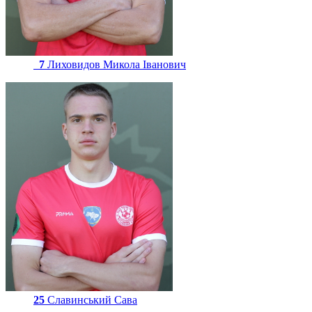
7
Лиховидов Микола Іванович
25
Славинський Сава