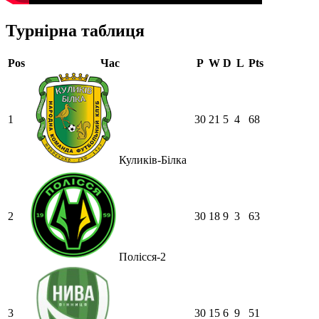
Турнірна таблиця
Pos
Час
P
W
D
L
Pts
1
30
21
5
4
68
Куликів-Білка
2
30
18
9
3
63
Полісся-2
3
30
15
6
9
51