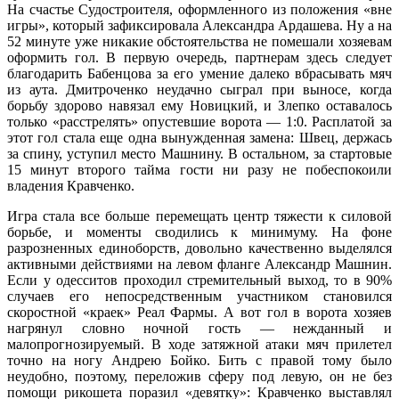
На счастье Судостроителя, оформленного из положения «вне
игры», который зафиксировала Александра Ардашева. Ну а на
52 минуте уже никакие обстоятельства не помешали хозяевам
оформить гол. В первую очередь, партнерам здесь следует
благодарить Бабенцова за его умение далеко вбрасывать мяч
из аута. Дмитроченко неудачно сыграл при выносе, когда
борьбу здорово навязал ему Новицкий, и Злепко оставалось
только «расстрелять» опустевшие ворота — 1:0. Расплатой за
этот гол стала еще одна вынужденная замена: Швец, держась
за спину, уступил место Машнину. В остальном, за стартовые
15 минут второго тайма гости ни разу не побеспокоили
владения Кравченко.
Игра стала все больше перемещать центр тяжести к силовой
борьбе, и моменты сводились к минимуму. На фоне
разрозненных единоборств, довольно качественно выделялся
активными действиями на левом фланге Александр Машнин.
Если у одесситов проходил стремительный выход, то в 90%
случаев его непосредственным участником становился
скоростной «краек» Реал Фармы. А вот гол в ворота хозяев
нагрянул словно ночной гость — нежданный и
малопрогнозируемый. В ходе затяжной атаки мяч прилетел
точно на ногу Андрею Бойко. Бить с правой тому было
неудобно, поэтому, переложив сферу под левую, он не без
помощи рикошета поразил «девятку»: Кравченко выставлял