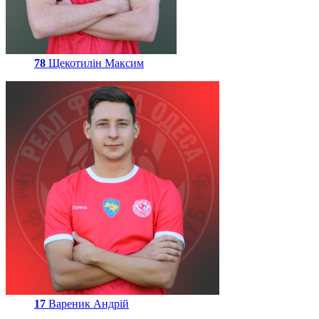
78
Щекотилін Максим
17
Вареник Андрій