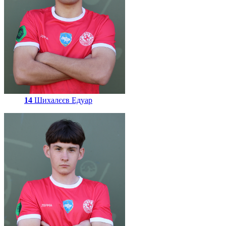
14
Шихалєєв Едуар