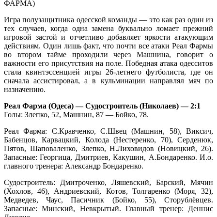
ФАРМА)
Игра полузащитника одесской команды — это как раз один из
тех случаев, когда одна замена буквально ломает прежний
игровой застой и отчетливо добавляет яркости атакующим
действиям. Один лишь факт, что почти все атаки Реал Фармы
во втором тайме проходили через Машнина, говорит о
важности его присутствия на поле. Победная атака одесситов
стала квинтэссенцией игры 26-летнего футболиста, где он
сначала ассистировал, а в кульминации направлял мяч по
назначению.
Реал Фарма (Одеса) — Судостроитель (Николаев) — 2:1
Голы: Злепко, 52, Машнин, 87 — Бойко, 78.
Реал Фарма: С.Кравченко, С.Швец (Машнин, 58), Виксич,
Бабенцов, Карвацкий, Колода (Нестеренко, 70), Серденюк,
Пятов, Шаповаленко, Злепко, Н.Лиховидов (Новицкий, 26).
Запасные: Георгица, Дмитриев, Какушин, А.Бондаренко. И.о.
главного тренера: Александр Бондаренко.
Судостроитель: Дмитроченко, Ляшевский, Барский, Мячин
(Хохлов, 46), Андриевский, Котов, Толгаренко (Моря, 32),
Медведев, Чаус, Пасичник (Бойко, 55), Сторублёвцев.
Запасные: Минский, Невкрытый. Главный тренер: Деннис