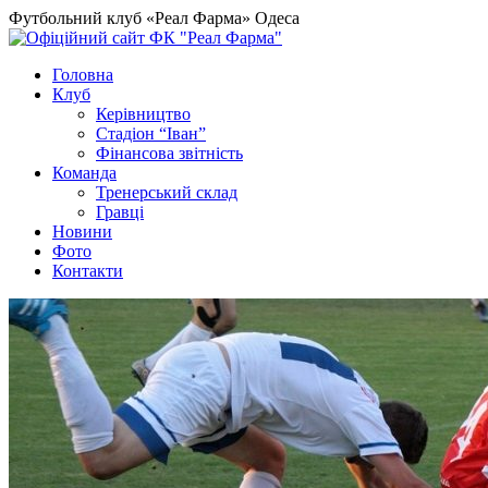
Футбольний клуб «Реал Фарма» Одеса
Головна
Клуб
Керівництво
Стадіон “Іван”
Фінансова звітність
Команда
Тренерський склад
Гравці
Новини
Фото
Контакти