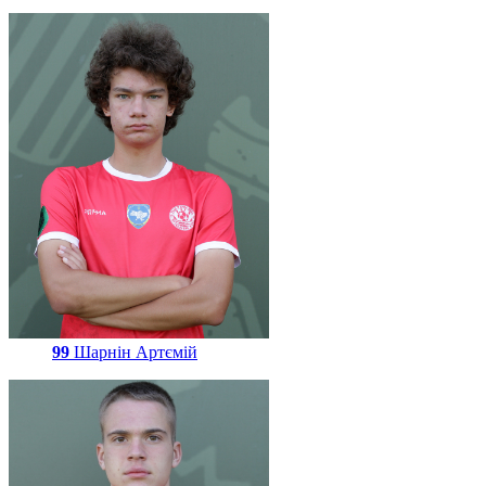
99
Шарнін Артємій