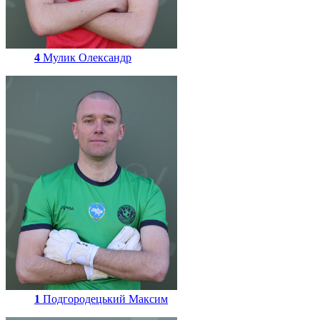
4
Мулик Олександр
1
Подгородецький Максим