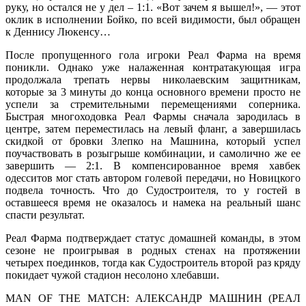
руку, но остался не у дел – 1:1. «Вот зачем я вышел!», — этот
оклик в исполнении Бойко, по всей видимости, был обращен
к Деннису Люкенсу…
После пропущенного гола игроки Реал Фарма на время
поникли. Однако уже налаженная контратакующая игра
продолжала трепать нервы николаевским защитникам,
которые за 3 минуты до конца основного времени просто не
успели за стремительными перемещениями соперника.
Быстрая многоходовка Реал Фармы сначала зародилась в
центре, затем переместилась на левый фланг, а завершилась
скидкой от бровки Злепко на Машнина, который успел
поучаствовать в розыгрыше комбинации, и самолично же ее
завершить — 2:1. В компенсированное время хавбек
одесситов мог стать автором голевой передачи, но Новицкого
подвела точность. Что до Судостроителя, то у гостей в
оставшееся время не оказалось и намека на реальный шанс
спасти результат.
Реал Фарма подтверждает статус домашней команды, в этом
сезоне не проигрывая в родных стенах на протяжении
четырех поединков, тогда как Судостроитель второй раз кряду
покидает чужой стадион несолоно хлебавши.
MAN OF THE MATCH: АЛЕКСАНДР МАШНИН (РЕАЛ