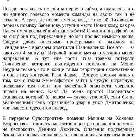
Позади оставалась половина первого тайма, а оказалось, что
ни единого голевого момента команды на двоих так и не
создали. А сразу же после замены, когда Николай Лиховидов,
передав повязку Бабенцову, уступил место Новицкому, как раз
Павел имел реальнейший шанс забить! С линии штрафной он
на силу бил под перекладину, но мяч прошел немного выше.
Следом двумя опасными прострелами и выходом на
«свидание» с вратарем отметился Шаповаленко. Все это — за
каких-то 4 минуты! Игровой полюс матча отчетливо менял
направление. А тут еще гости из-за травмы потеряли
Толгаренко, которого вынужденно поменяли на Морю.
Неудивительно, что в конце тайма территория окончательно
отошла под контроль Реал Фармы. Вопрос состоял лишь в
том, как с таким же комфортом зайти в чужую штрафную,
поскольку там гости при малейшей опасности уверенно
играли на вынос. Как? Да очень просто! Посредством
стандарта, который (в нашем — случае угловой), если бы не
великолепный сэйв отразившего удар в упор Дмитроченко,
мог вывести одесситов вперед.
В перерыве Судостроитель поменял Мячина на Хохлова.
Возросшая активность одесситов в центре нападения не могла
не беспокоить Денниса Люкенса. Опасения подтвердила
буквально первая атака хозяев, завершившаяся взятием ворот.