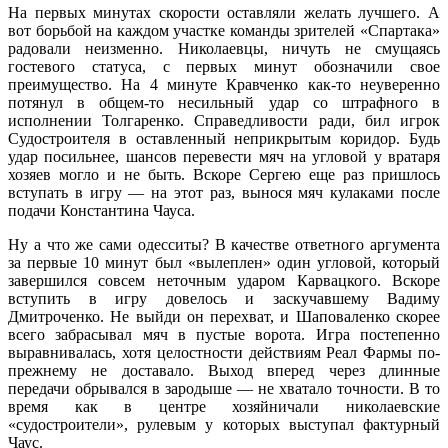
На первых минутах скорости оставляли желать лучшего. А
вот борьбой на каждом участке команды зрителей «Спартака»
радовали неизменно. Николаевцы, ничуть не смущаясь
гостевого статуса, с первых минут обозначили свое
преимущество. На 4 минуте Кравченко как-то неуверенно
потянул в общем-то несильный удар со штрафного в
исполнении Толгаренко. Справедливости ради, бил игрок
Судостроителя в оставленный неприкрытым коридор. Будь
удар посильнее, шансов перевести мяч на угловой у вратаря
хозяев могло и не быть. Вскоре Сергею еще раз пришлось
вступать в игру — на этот раз, вынося мяч кулаками после
подачи Константина Чауса.
Ну а что же сами одесситы? В качестве ответного аргумента
за первые 10 минут был «вылеплен» один угловой, который
завершился совсем неточным ударом Карвацкого. Вскоре
вступить в игру довелось и заскучавшему Вадиму
Дмитроченко. Не выйди он перехват, и Шаповаленко скорее
всего забрасывал мяч в пустые ворота. Игра постепенно
выравнивалась, хотя целостности действиям Реал Фармы по-
прежнему не доставало. Выход вперед через длинные
передачи обрывался в зародыше — не хватало точности. В то
время как в центре хозяйничали николаевские
«судостроители», рулевым у которых выступал фактурный
Чаус.