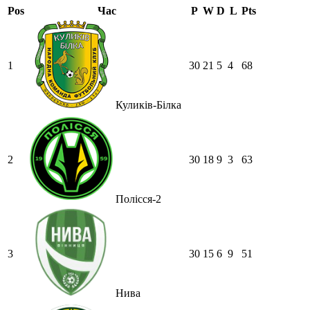
Pos
Час
P
W
D
L
Pts
1
30
21
5
4
68
Куликів-Білка
2
30
18
9
3
63
Полісся-2
3
30
15
6
9
51
Нива