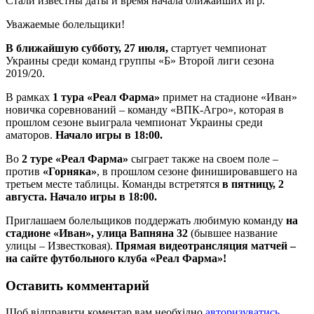
Стали известны даты и время начала ближайших игр.
Уважаемые болельщики!
В ближайшую субботу, 27 июля,
стартует чемпионат
Украины среди команд группы «Б» Второй лиги сезона
2019/20.
В рамках
1 тура «Реал Фарма»
примет на стадионе «Иван»
новичка соревнований – команду «ВПК-Агро», которая в
прошлом сезоне выиграла чемпионат Украины среди
аматоров.
Начало игры в 18:00.
Во
2 туре «Реал Фарма»
сыграет также на своем поле –
против
«Горняка»
, в прошлом сезоне финишировавшего на
третьем месте таблицы. Команды встретятся
в пятницу, 2
августа. Начало игры в 18:00.
Приглашаем болельщиков поддержать любимую команду
на
стадионе «Иван», улица Вапняна 32
(бывшее название
улицы – Известковая).
Прямая видеотрансляция матчей –
на сайте футбольного клуба «Реал Фарма»!
Оставить комментарий
Щоб відправити коментар вам необхідно
авторизуватись
.