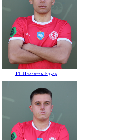
14
Шихалєєв Едуар