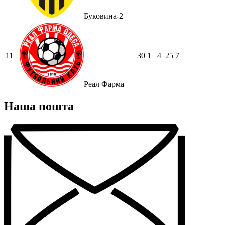
Буковина-2
11
30
1
4
25
7
Реал Фарма
Наша пошта