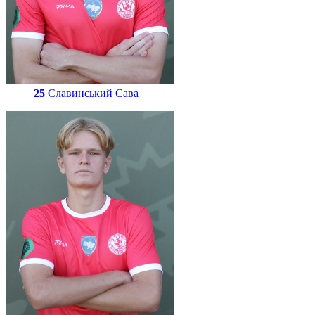
25
Славинський Сава