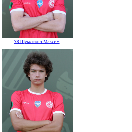
78
Щекотилін Максим