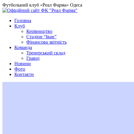
Футбольний клуб «Реал Фарма» Одеса
Головна
Клуб
Керівництво
Стадіон “Іван”
Фінансова звітність
Команда
Тренерський склад
Гравці
Новини
Фото
Контакти