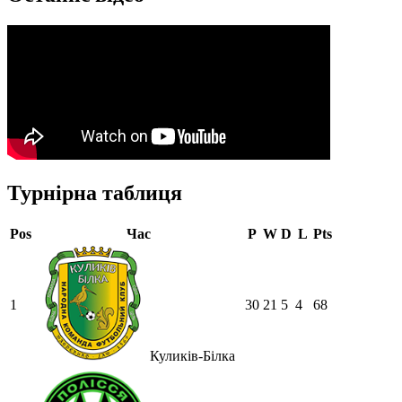
Турнірна таблиця
Pos
Час
P
W
D
L
Pts
1
30
21
5
4
68
Куликів-Білка