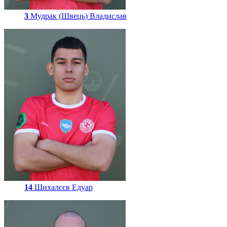
3
Мудрак (Швець) Владислав
14
Шихалєєв Едуар