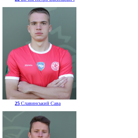
25
Славинський Сава