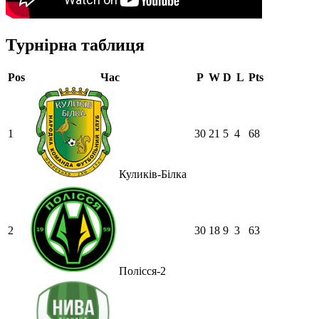
Турнірна таблиця
Pos
Час
P
W
D
L
Pts
1
30
21
5
4
68
Куликів-Білка
2
30
18
9
3
63
Полісся-2