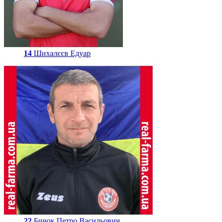
14
Шихалєєв Едуар
22
Бичок Петро Васильович