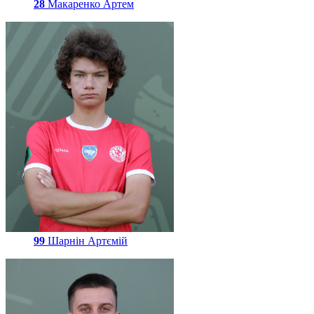
28
Макаренко Артем
99
Шарнін Артємій