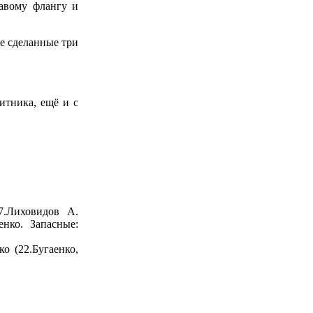
авому флангу и
же сделанные три
итника, ещё и с
7.Лиховидов А.
енко. Запасные:
о (22.Бугаенко,