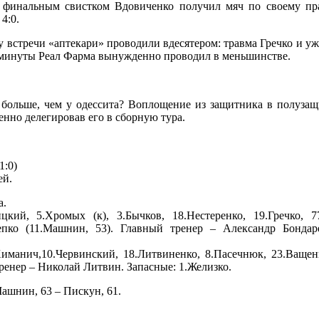
м финальным свистком Вдовиченко получил мяч по своему пр
4:0.
у встречи «аптекари» проводили вдесятером: травма Гречко и у
е минуты Реал Фарма вынужденно проводил в меньшинстве.
 больше, чем у одессита? Воплощение из защитника в полузащ
енно делегировав его в сборную тура.
1:0)
ей.
а.
кий, 5.Хромых (к), 3.Бычков, 18.Нестеренко, 19.Гречко, 7
Злепко (11.Машнин, 53). Главный тренер – Александр Бондар
иманич,10.Червинский, 18.Литвиненко, 8.Пасечнюк, 23.Ващенк
 тренер – Николай Литвин. Запасные: 1.Желизко.
Машнин, 63 – Пискун, 61.