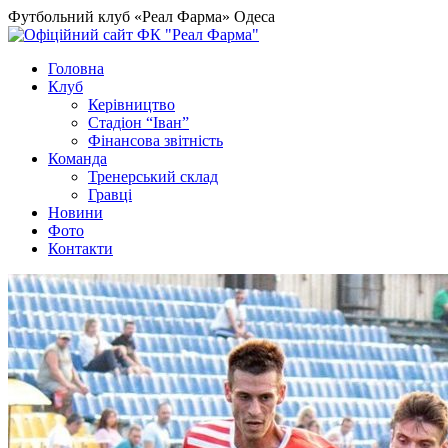
Футбольний клуб «Реал Фарма» Одеса
Головна
Клуб
Керівництво
Стадіон “Іван”
Фінансова звітність
Команда
Тренерський склад
Гравці
Новини
Фото
Контакти