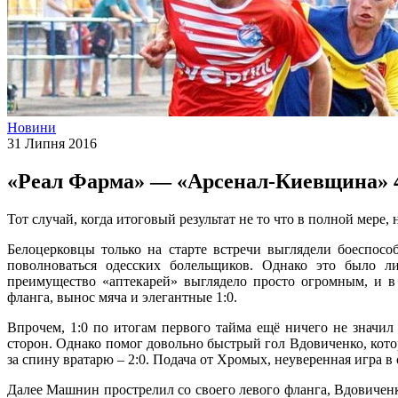
Новини
31 Липня 2016
«Реал Фарма» — «Арсенал-Киевщина» 4
Тот случай, когда итоговый результат не то что в полной мере
Белоцерковцы только на старте встречи выглядели боеспосо
поволноваться одесских болельщиков. Однако это было л
преимущество «аптекарей» выглядело просто огромным, и в
фланга, вынос мяча и элегантные 1:0.
Впрочем, 1:0 по итогам первого тайма ещё ничего не значил
сторон. Однако помог довольно быстрый гол Вдовиченко, кот
за спину вратарю – 2:0. Подача от Хромых, неуверенная игра в
Далее Машнин прострелил со своего левого фланга, Вдовиченк