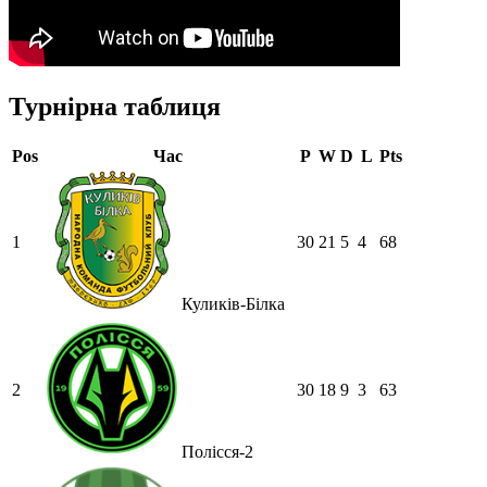
Турнірна таблиця
Pos
Час
P
W
D
L
Pts
1
30
21
5
4
68
Куликів-Білка
2
30
18
9
3
63
Полісся-2