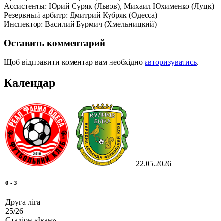
Ассистенты: Юрий Суряк (Львов), Михаил Юхименко (Луцк)
Резервный арбитр: Дмитрий Кубряк (Одесса)
Инспектор: Василий Бурмич (Хмельницкий)
Оставить комментарий
Щоб відправити коментар вам необхідно
авторизуватись
.
Календар
22.05.2026
0
-
3
Друга ліга
25/26
Стадіон «Іван»