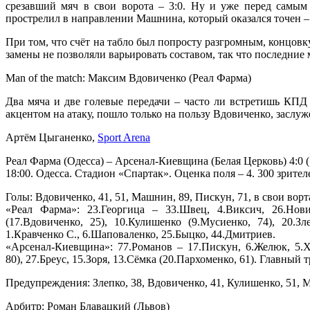
срезавший мяч в свои ворота – 3:0. Ну и уже перед самы
прострелил в направлении Машнина, который оказался точен – 
При том, что счёт на табло был попросту разгромным, концовк
замены не позволяли варьировать составом, так что последни
Man of the match: Максим Вдовиченко (Реал Фарма)
Два мяча и две голевые передачи – часто ли встретишь КПД
акцентом на атаку, пошло только на пользу Вдовиченко, заслуж
Артём Цыганенко,
Sport Arena
Реал Фарма (Одесса) – Арсенал-Киевщина (Белая Церковь) 4:0 (
18:00. Одесса. Стадион «Спартак». Оценка поля – 4. 300 зрител
Голы: Вдовиченко, 41, 51, Машнин, 89, Пискун, 71, в свои ворт
«Реал Фарма»: 23.Георгица – 33.Швец, 4.Виксич, 26.Новиц
(17.Вдовиченко, 25), 10.Кулишенко (9.Мусиенко, 74), 20.
1.Кравченко С., 6.Шаповаленко, 25.Быцко, 44.Дмитриев.
«Арсенал-Киевщина»: 77.Романов – 17.Пискун, 6.Желюк, 5.Х
80), 27.Бреус, 15.Зоря, 13.Сёмка (20.Пархоменко, 61). Главный
Предупреждения: Злепко, 38, Вдовиченко, 41, Кулишенко, 51, 
Арбитр: Роман Блавацкий (Львов)