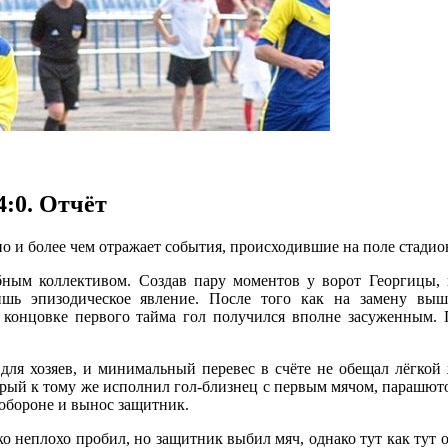
:0. Отчёт
, но и более чем отражает события, происходившие на поле стади
бным коллективом. Создав пару моментов у ворот Георгицы, 
ишь эпизодическое явление. После того как на замену выш
 концовке первого тайма гол получился вполне засуженным. 
 для хозяев, и минимальный перевес в счёте не обещал лёгкой
орый к тому же исполнил гол-близнец с первым мячом, парашют
 обороне и вынос защитник.
о неплохо пробил, но защитник выбил мяч, однако тут как тут 