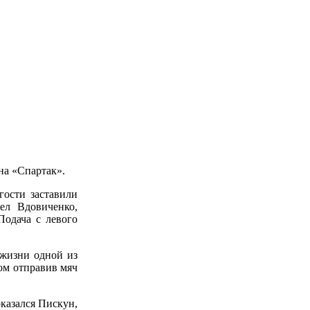
она «Спартак».
гости заставили
ел Вдовиченко,
Подача с левого
 жизни одной из
ом отправив мяч
оказался Пискун,