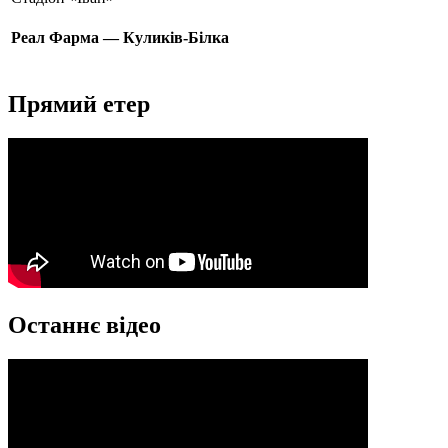
Реал Фарма — Куликів-Білка
Прямий етер
Останнє відео