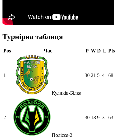
Турнірна таблиця
Pos
Час
P
W
D
L
Pts
1
30
21
5
4
68
Куликів-Білка
2
30
18
9
3
63
Полісся-2