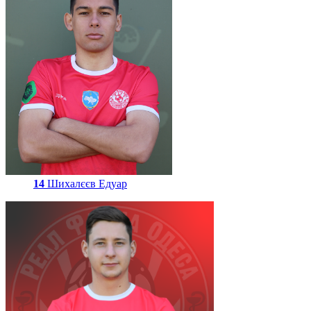
14
Шихалєєв Едуар