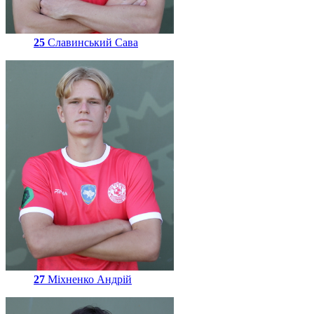
25
Славинський Сава
27
Міхненко Андрій