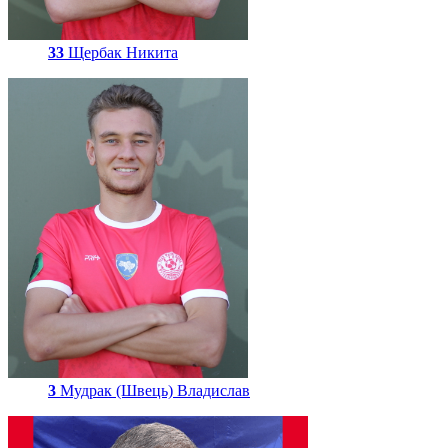
33
Щербак Никита
3
Мудрак (Швець) Владислав