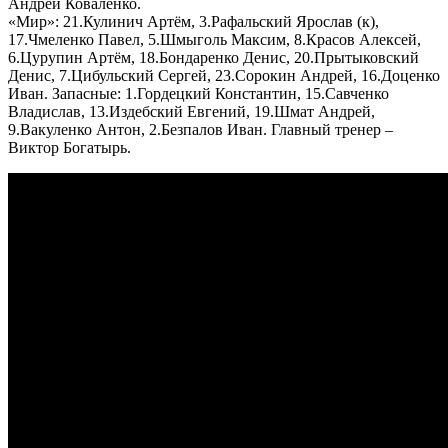
Андрей Коваленко.
«Мир»: 21.Кулинич Артём, 3.Рафальский Ярослав (к),
17.Чмеленко Павел, 5.Шмыголь Максим, 8.Красов Алексей,
6.Цурупин Артём, 18.Бондаренко Денис, 20.Прытыковский
Денис, 7.Цибульский Сергей, 23.Сорокин Андрей, 16.Доценко
Иван. Запасные: 1.Гордецкий Константин, 15.Савченко
Владислав, 13.Издебский Евгений, 19.Шмат Андрей,
9.Вакуленко Антон, 2.Безпалов Иван. Главный тренер –
Виктор Богатырь.