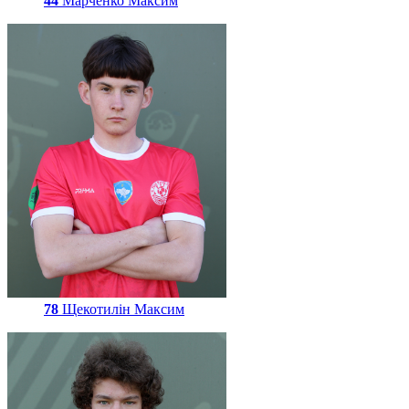
44
Марченко Максим
78
Щекотилін Максим