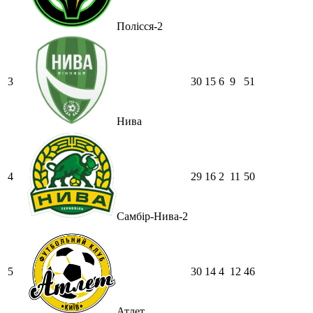
Полісся-2
3
30
15
6
9
51
Нива
4
29
16
2
11
50
Самбір-Нива-2
5
30
14
4
12
46
Атлет