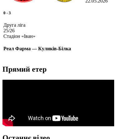
22.05.2026
0
-
3
Друга ліга
25/26
Стадіон «Іван»
Реал Фарма — Куликів-Білка
Прямий етер
Останнє відео