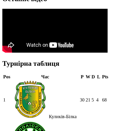
Турнірна таблиця
Pos
Час
P
W
D
L
Pts
1
30
21
5
4
68
Куликів-Білка