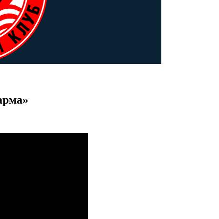
арма»