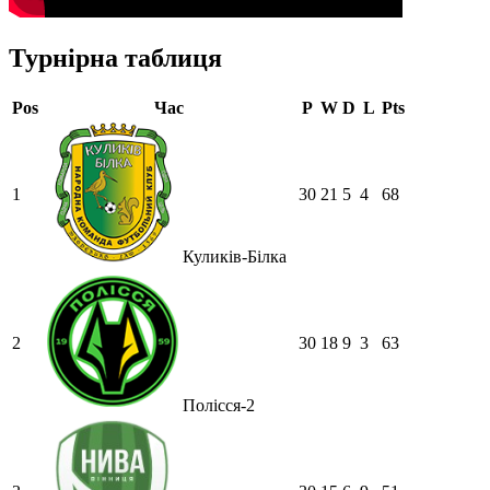
Турнірна таблиця
Pos
Час
P
W
D
L
Pts
1
30
21
5
4
68
Куликів-Білка
2
30
18
9
3
63
Полісся-2