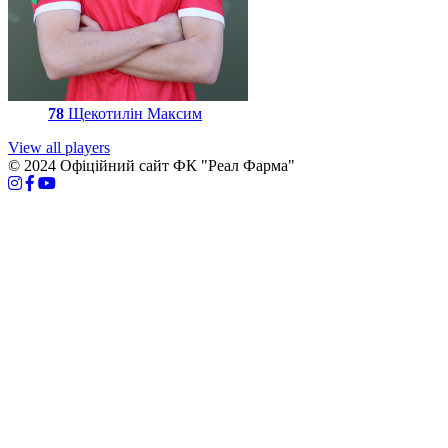
78
Щекотилін Максим
View all players
© 2024 Офіційний сайт ФК "Реал Фарма"