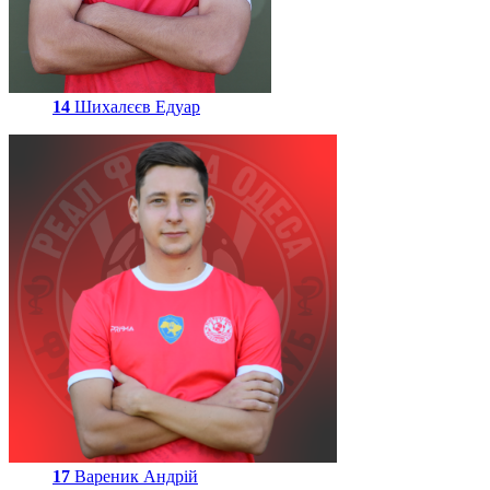
14
Шихалєєв Едуар
17
Вареник Андрій