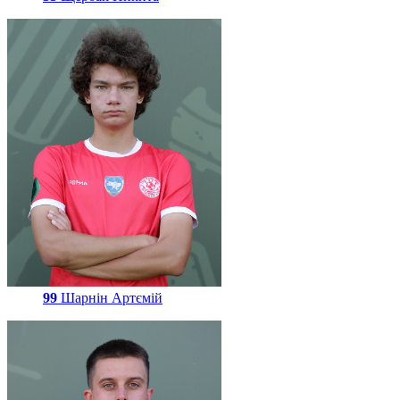
99
Шарнін Артємій