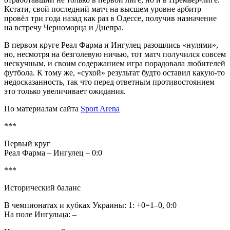
Кстати, свой последний матч на высшем уровне арбитр
провёл три года назад как раз в Одессе, получив назначение
на встречу Черноморца и Днепра.
В первом круге Реал Фарма и Ингулец разошлись «нулями»,
но, несмотря на безголевую ничью, тот матч получился совсем
нескучным, и своим содержанием игра порадовала любителей
футбола. К тому же, «сухой» результат будто оставил какую-то
недосказанность, так что перед ответным противостоянием
это только увеличивает ожидания.
По материалам сайта
Sport Arena
***
Первый круг
Реал Фарма – Ингулец – 0:0
***
Исторический баланс
В чемпионатах и кубках Украины: 1: +0=1–0, 0:0
На поле Ингульца: –