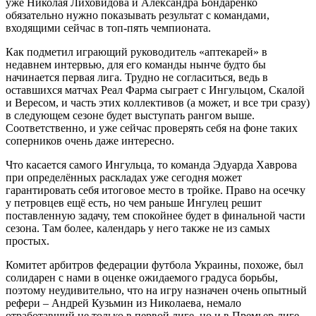
уже Николая Лиховидова и Александра Бондаренко
обязательно нужно показывать результат с командами,
входящими сейчас в топ-пять чемпионата.
Как подметил играющий руководитель «аптекарей» в
недавнем интервью, для его команды нынче будто бы
начинается первая лига. Трудно не согласиться, ведь в
оставшихся матчах Реал Фарма сыграет с Ингульцом, Скалой
и Вересом, и часть этих коллективов (а может, и все три сразу)
в следующем сезоне будет выступать рангом выше.
Соответственно, и уже сейчас проверять себя на фоне таких
соперников очень даже интересно.
Что касается самого Ингульца, то команда Эдуарда Хаврова
при определённых раскладах уже сегодня может
гарантировать себя итоговое место в тройке. Право на осечку
у петровцев ещё есть, но чем раньше Ингулец решит
поставленную задачу, тем спокойнее будет в финальной части
сезона. Там более, календарь у него также не из самых
простых.
Комитет арбитров федерации футбола Украины, похоже, был
солидарен с нами в оценке ожидаемого градуса борьбы,
поэтому неудивительно, что на игру назначен очень опытный
рефери – Андрей Кузьмин из Николаева, немало
отработавший не только в первой лиге, но и в Премьер-лиге.