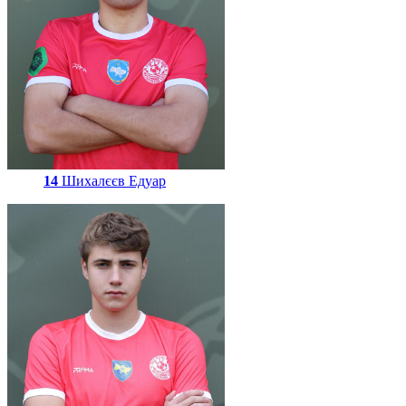
14
Шихалєєв Едуар