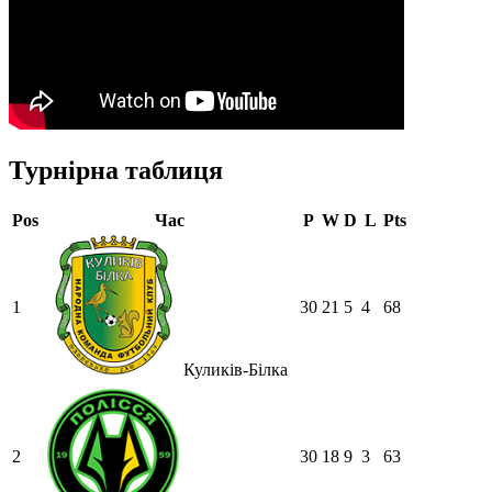
Турнірна таблиця
Pos
Час
P
W
D
L
Pts
1
30
21
5
4
68
Куликів-Білка
2
30
18
9
3
63