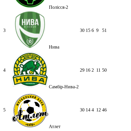
Полісся-2
3
30
15
6
9
51
Нива
4
29
16
2
11
50
Самбір-Нива-2
5
30
14
4
12
46
Атлет