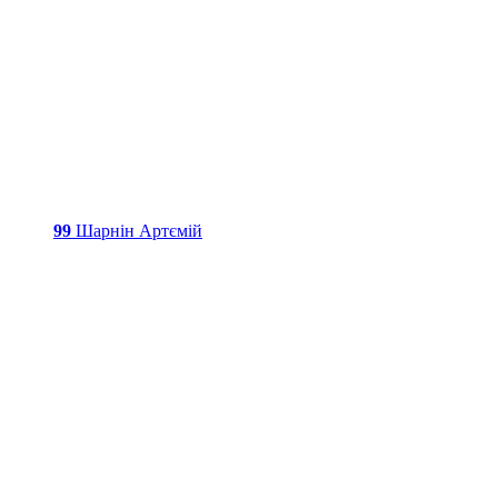
99
Шарнін Артємій