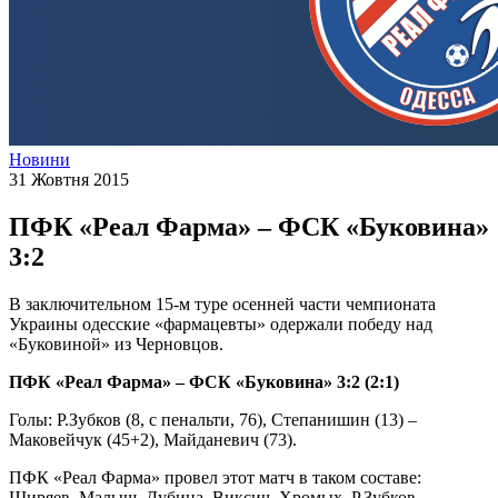
Новини
31 Жовтня 2015
ПФК «Реал Фарма» – ФСК «Буковина»
3:2
В заключительном 15-м туре осенней части чемпионата
Украины одесские «фармацевты» одержали победу над
«Буковиной» из Черновцов.
ПФК «Реал Фарма» – ФСК «Буковина» 3:2 (2:1)
Голы: Р.Зубков (8, с пенальти, 76), Степанишин (13) –
Маковейчук (45+2), Майданевич (73).
ПФК «Реал Фарма» провел этот матч в таком составе:
Ширяев, Малыш, Дубина, Виксич, Хромых, Р.Зубков,