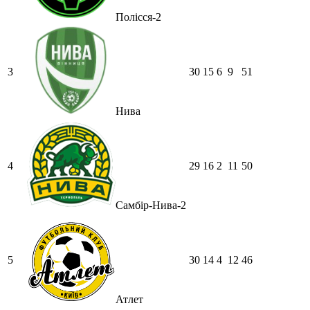
Полісся-2
3
30
15
6
9
51
Нива
4
29
16
2
11
50
Самбір-Нива-2
5
30
14
4
12
46
Атлет