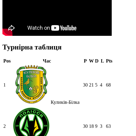
Турнірна таблиця
Pos
Час
P
W
D
L
Pts
1
30
21
5
4
68
Куликів-Білка
2
30
18
9
3
63