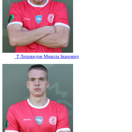
7
Лиховидов Микола Іванович