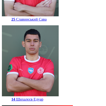
25
Славинський Сава
14
Шихалєєв Едуар