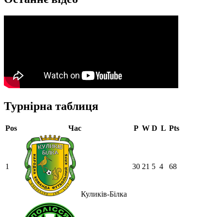
Турнірна таблиця
Pos
Час
P
W
D
L
Pts
1
30
21
5
4
68
Куликів-Білка