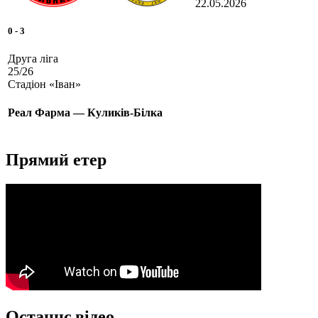
22.05.2026
0
-
3
Друга ліга
25/26
Стадіон «Іван»
Реал Фарма — Куликів-Білка
Прямий етер
Останнє відео