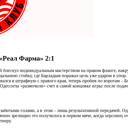
Реал Фарма» 2:1
ый блеснул индивидуальным мастерством на правом фланге, накр
дальнюю стойку, где Барладым поражал цель уже ударом в упор.
вался в штрафную с правого края, теперь пробив по воротам – Б
Одесситы «размочили» счет в самой концовке игры: после пода
битыми голами, а в этом – лишь результативной передачей. Од
бенно зрелищно это получилось в первом мяче, когда херсонец о
тнеру.