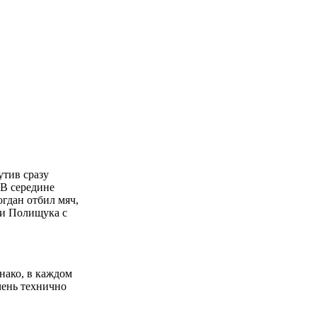
утив сразу
 В середине
огдан отбил мяч,
чи Полищука с
нако, в каждом
чень технично