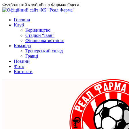
Футбольний клуб «Реал Фарма» Одеса
Головна
Клуб
Керівництво
Стадіон “Іван”
Фінансова звітність
Команда
Тренерський склад
Гравці
Новини
Фото
Контакти