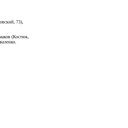
вский, 73),
маков (Костюк,
валенко.