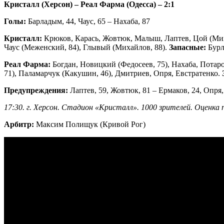
Кристалл (Херсон) – Реал Фарма (Одесса) – 2:1
Голы:
Барладым, 44, Чаус, 65 – Нахаба, 87
Кристалл:
Крюков, Карась, Жовтюк, Малыш, Лаптев, Цой (Миха
Чаус (Меженский, 84), Глывый (Михайлов, 88).
Запасные:
Бурл
Реал Фарма:
Богдан, Новицкий (Федосеев, 75), Нахаба, Потар
71), Паламарчук (Какушин, 46), Дмитриев, Опря, Евстратенко.
Предупреждения:
Лаптев, 59, Жовтюк, 81 – Ермаков, 24, Опря
17:30. г. Херсон. Стадион «Кристалл». 1000 зрителей. Оценка п
Арбитр:
Максим Полищук (Кривой Рог)