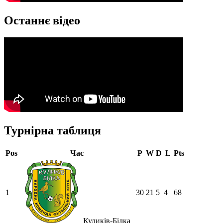
Останнє відео
Турнірна таблиця
Pos
Час
P
W
D
L
Pts
1
30
21
5
4
68
Куликів-Білка