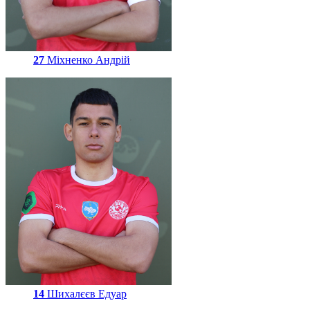
27
Міхненко Андрій
14
Шихалєєв Едуар