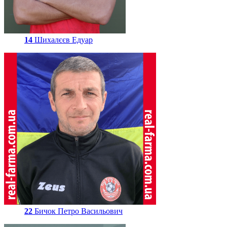
14
Шихалєєв Едуар
22
Бичок Петро Васильович