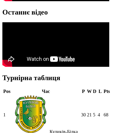
Останнє відео
Турнірна таблиця
Pos
Час
P
W
D
L
Pts
1
30
21
5
4
68
Куликів-Білка