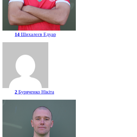
14
Шихалєєв Едуар
2
Буряченко Нікіта