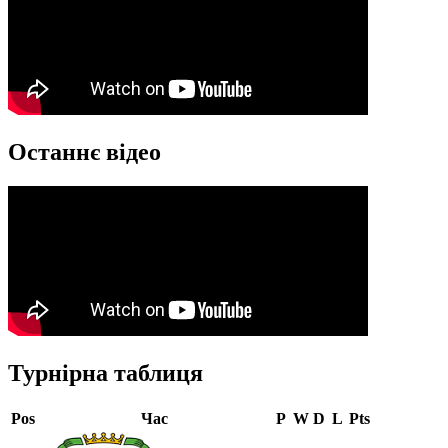
Останнє відео
Турнірна таблиця
Pos
Час
P
W
D
L
Pts