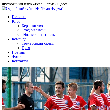
Футбольний клуб «Реал Фарма» Одеса
Головна
Клуб
Керівництво
Стадіон “Іван”
Фінансова звітність
Команда
Тренерський склад
Гравці
Новини
Фото
Контакти