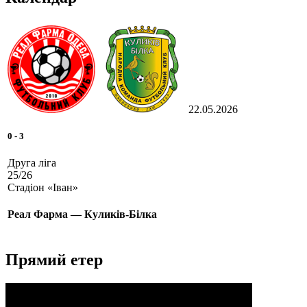
22.05.2026
0
-
3
Друга ліга
25/26
Стадіон «Іван»
Реал Фарма — Куликів-Білка
Прямий етер