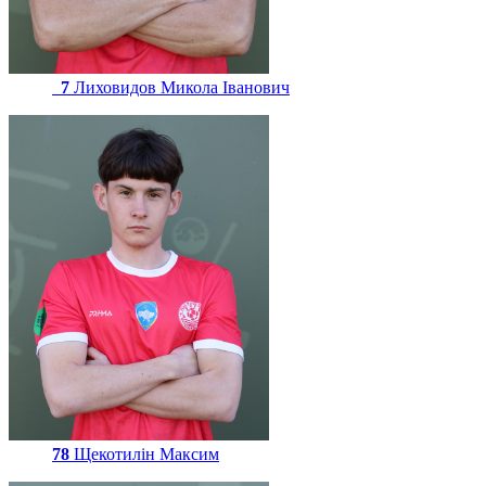
7
Лиховидов Микола Іванович
78
Щекотилін Максим