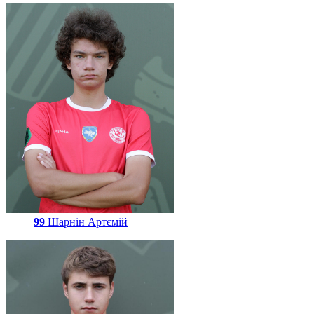
99
Шарнін Артємій