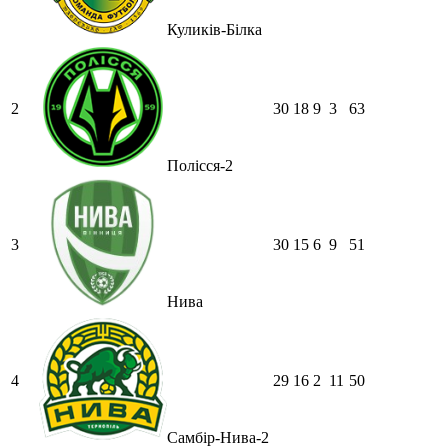
Куликів-Білка
2
30
18
9
3
63
Полісся-2
3
30
15
6
9
51
Нива
4
29
16
2
11
50
Самбір-Нива-2