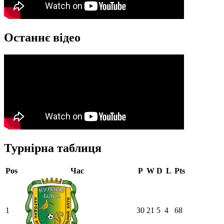
Останнє відео
Турнірна таблиця
Pos
Час
P
W
D
L
Pts
1
30
21
5
4
68