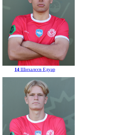
14
Шихалєєв Едуар