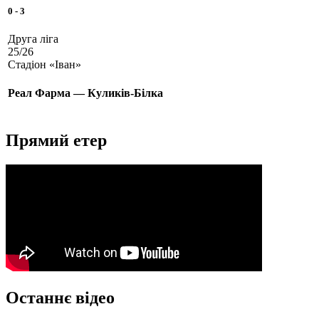
0
-
3
Друга ліга
25/26
Стадіон «Іван»
Реал Фарма — Куликів-Білка
Прямий етер
Останнє відео