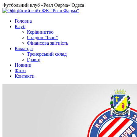
Футбольний клуб «Реал Фарма» Одеса
Головна
Клуб
Керівництво
Стадіон “Іван”
Фінансова звітність
Команда
Тренерський склад
Гравці
Новини
Фото
Контакти