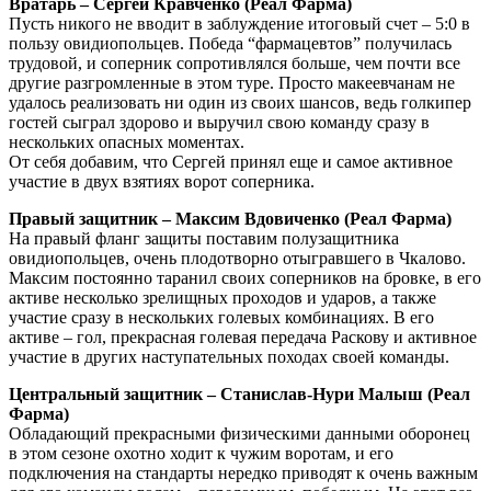
Вратарь – Сергей Кравченко (Реал Фарма)
Пусть никого не вводит в заблуждение итоговый счет – 5:0 в
пользу овидиопольцев. Победа “фармацевтов” получилась
трудовой, и соперник сопротивлялся больше, чем почти все
другие разгромленные в этом туре. Просто макеевчанам не
удалось реализовать ни один из своих шансов, ведь голкипер
гостей сыграл здорово и выручил свою команду сразу в
нескольких опасных моментах.
От себя добавим, что Сергей принял еще и самое активное
участие в двух взятиях ворот соперника.
Правый защитник – Максим Вдовиченко (Реал Фарма)
На правый фланг защиты поставим полузащитника
овидиопольцев, очень плодотворно отыгравшего в Чкалово.
Максим постоянно таранил своих соперников на бровке, в его
активе несколько зрелищных проходов и ударов, а также
участие сразу в нескольких голевых комбинациях. В его
активе – гол, прекрасная голевая передача Раскову и активное
участие в других наступательных походах своей команды.
Центральный защитник – Станислав-Нури Малыш (Реал
Фарма)
Обладающий прекрасными физическими данными оборонец
в этом сезоне охотно ходит к чужим воротам, и его
подключения на стандарты нередко приводят к очень важным