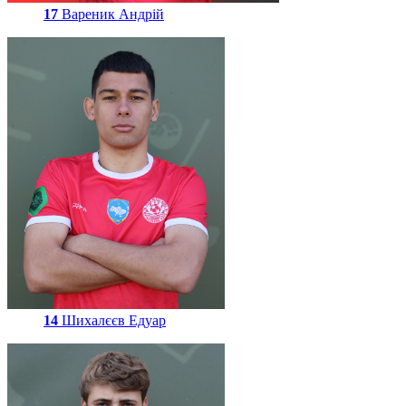
17
Вареник Андрій
14
Шихалєєв Едуар