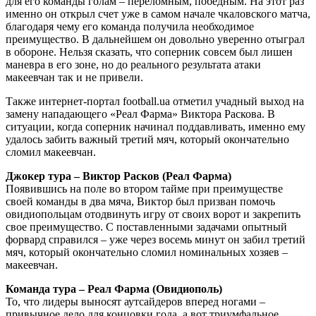
для его команды голам – переломным, победным. На этот раз
именно он открыл счет уже в самом начале чкаловского матча,
благодаря чему его команда получила необходимое
преимущество. В дальнейшем он довольно уверенно отыграл
в обороне. Нельзя сказать, что соперник совсем был лишен
маневра в его зоне, но до реального результата атаки
макеевчан так и не привели.
Также интернет-портал football.ua отметил учадный выход на
замену нападающего «Реал Фарма» Виктора Раскова. В
ситуации, когда соперник начинал поддавливать, именно ему
удалось забить важный третий мяч, который окончательно
сломил макеевчан.
Джокер тура – Виктор Расков (Реал Фарма)
Появившись на поле во втором тайме при преимуществе
своей команды в два мяча, Виктор был призван помочь
овидиопольцам отодвинуть игру от своих ворот и закрепить
свое преимущество. С поставленными задачами опытный
форвард справился – уже через восемь минут он забил третий
мяч, который окончательно сломил номинальных хозяев –
макеевчан.
Команда тура – Реал Фарма (Овидиополь)
То, что лидеры выносят аутсайдеров вперед ногами –
привычное дело для концовки года, а вот триумфальное