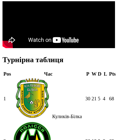
Турнірна таблиця
Pos
Час
P
W
D
L
Pts
1
30
21
5
4
68
Куликів-Білка