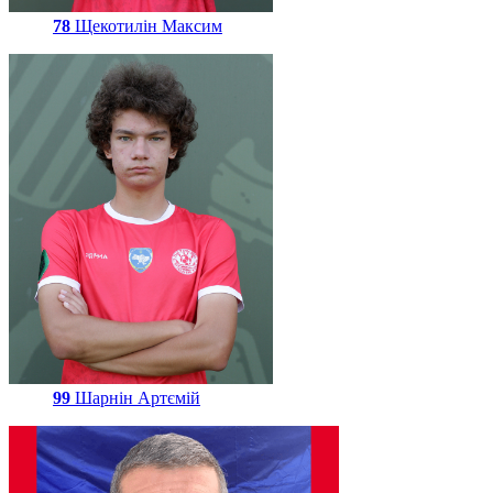
78
Щекотилін Максим
99
Шарнін Артємій