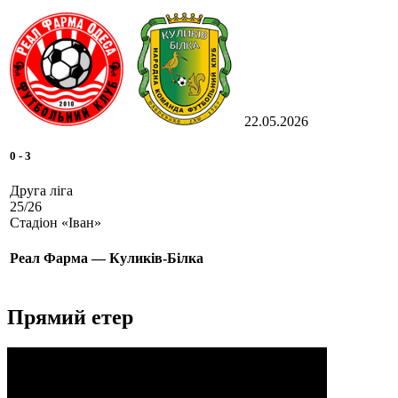
22.05.2026
0
-
3
Друга ліга
25/26
Стадіон «Іван»
Реал Фарма — Куликів-Білка
Прямий етер