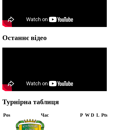
Останнє відео
Турнірна таблиця
Pos
Час
P
W
D
L
Pts