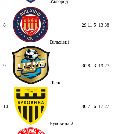
Ужгород
8
29
11
5
13
38
Вільхівці
9
30
8
3
19
27
Лісне
10
30
7
6
17
27
Буковина-2