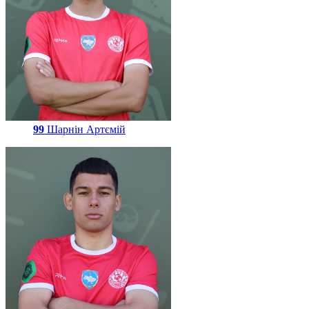
99
Шарнін Артємій