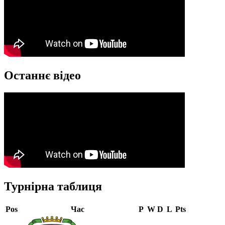
Останнє відео
Турнірна таблиця
Pos
Час
P
W
D
L
Pts