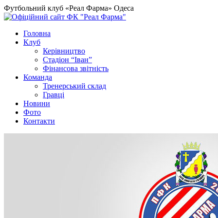
Футбольний клуб «Реал Фарма» Одеса
Головна
Клуб
Керівництво
Стадіон “Іван”
Фінансова звітність
Команда
Тренерський склад
Гравці
Новини
Фото
Контакти