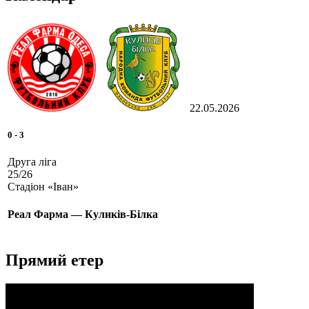
22.05.2026
0
-
3
Друга ліга
25/26
Стадіон «Іван»
Реал Фарма — Куликів-Білка
Прямий етер