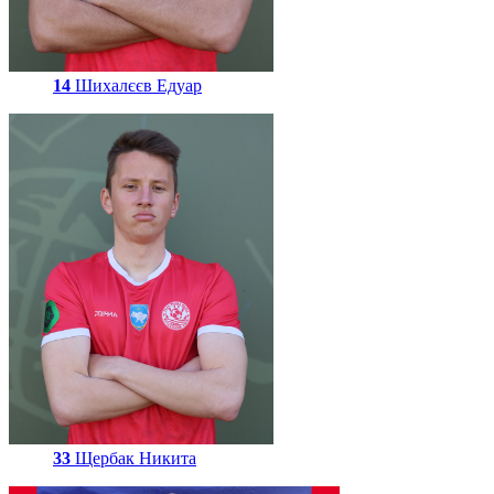
14
Шихалєєв Едуар
33
Щербак Никита