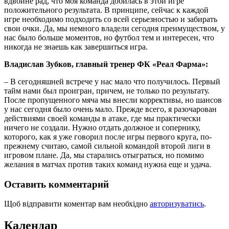
вдвойне рад, что моя команда добилась в этой игре
положительного результата. В принципе, сейчас к каждой
игре необходимо подходить со всей серьезностью и забирать
свои очки. Да, мы немного владели сегодня преимуществом, у
нас было больше моментов, но футбол тем и интересен, что
никогда не знаешь как завершиться игра.
Владислав Зубков, главный тренер ФК «Реал Фарма»:
– В сегодняшней встрече у нас мало что получилось. Первый
тайм нами был проигран, причем, не только по результату.
После пропущенного мяча мы внесли коррективы, но шансов
у нас сегодня было очень мало. Прежде всего, я разочарован
действиями своей команды в атаке, где мы практически
ничего не создали. Нужно отдать должное и сопернику,
которого, как я уже говорил после игры первого круга, по-
прежнему считаю, самой сильной командой второй лиги в
игровом плане. Да, мы старались отыграться, но помимо
желания в матчах против таких команд нужна еще и удача.
Оставить комментарий
Щоб відправити коментар вам необхідно
авторизуватись
.
Календар