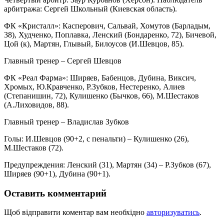
арбитража: Сергей Школьный (Киевская область).
ФК «Кристалл»: Касперович, Сальвай, Хомутов (Барладым,
38), Худченко, Поплавка, Ленский (Бондаренко, 72), Бичевой,
Цой (к), Мартян, Глывый, Билоусов (И.Шевцов, 85).
Главный тренер – Сергей Шевцов
ФК «Реал Фарма»: Ширяев, Бабенцов, Дубина, Виксич,
Хромых, Ю.Кравченко, Р.Зубков, Нестеренко, Алиев
(Степанишин, 72), Кулишенко (Бычков, 66), М.Шестаков
(А.Лиховидов, 88).
Главный тренер – Владислав Зубков
Голы: И.Шевцов (90+2, с пенальти) – Кулишенко (26),
М.Шестаков (72).
Предупреждения: Ленский (31), Мартян (34) – Р.Зубков (67),
Ширяев (90+1), Дубина (90+1).
Оставить комментарий
Щоб відправити коментар вам необхідно
авторизуватись
.