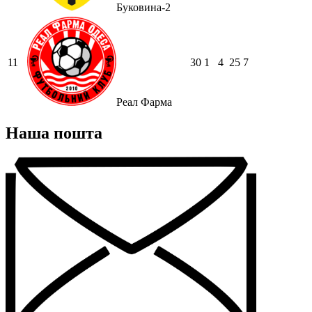
Буковина-2
11
30
1
4
25
7
Реал Фарма
Наша пошта