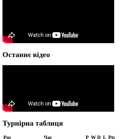
Останнє відео
Турнірна таблиця
Pos
Час
P
W
D
L
Pts