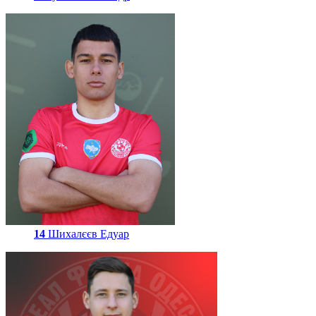
14
Шихалєєв Едуар