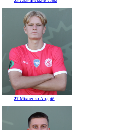
25
Славинський Сава
27
Міхненко Андрій