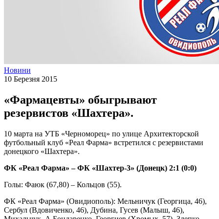
Новини
10 Березня 2015
«Фармацевты» обыгрывают
резервистов «Шахтера».
10 марта на УТБ «Черноморец» по улице Архитекторской
футбольный клуб «Реал Фарма» встретился с резервистами
донецкого «Шахтера».
ФК «Реал Фарма» – ФК «Шахтер-3» (Донецк) 2:1 (0:0)
Голы: Фаюк (67,80) – Кольцов (55).
ФК «Реал Фарма» (Овидиополь): Мельничук (Георгица, 46),
Сербул (Вдовиченко, 46), Дубина, Гусев (Малыш, 46),
Михальчук, А.Бондаренко, Георгиев (Хромых, 57), Злепко