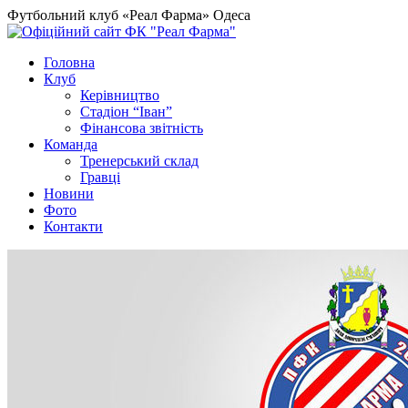
Футбольний клуб «Реал Фарма» Одеса
Головна
Клуб
Керівництво
Стадіон “Іван”
Фінансова звітність
Команда
Тренерський склад
Гравці
Новини
Фото
Контакти