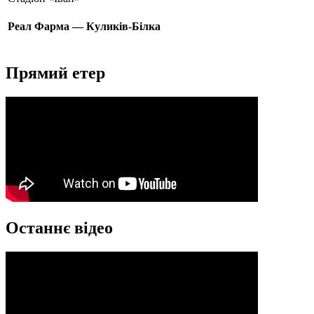
Реал Фарма — Куликів-Білка
Прямий етер
Останнє відео