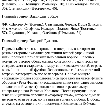
(Шаенко, 36), Полищук (Романчук, 70), Н.Лиховидов (Фаюк,
36), Степанишин (Нестеренко, 46).
Главный тренер: Владислав Зубков.
ФК «Шахтер-3» (Донецк): Ставицкий, Череда, Иоша (Виксич,
44), Аксенов, Стефлюк, Кольцов, Иванов, Янко (Костенко,
57), Окулинин, Ковалец, Олейник (Шмыгаль, 71).
Главный тренер: Валерий Рудаков.
Первый тайм этого контрольного поединка, в котором по
разные стороны оказались участники второй украинской
лиги, прошел в приблизительно равной борьбе. Опасных
моментов у ворот обеих команд соперники практически не
создали, хотя и старались, в меру своих возможностей, играть
в комбинационный футбол. Все основные события отчетной
встречи развернулись после перерыва. На 55-й минуте
«горняки» сполна воспользовались провалом на левом фланге
обороны «Реал Фарма» (несколькими минутами ранее запоров
аналогичный момент), воплотив свою стремительную
контратаку в гол Виталия Кольцова. После пропущенного
мяча инициатива перешла к «фармацевтам», которые сумели
не только отыграться, но и вырвать волевую победу. В обоих
случаях, на острие атаки подопечных Владислава Зубкова