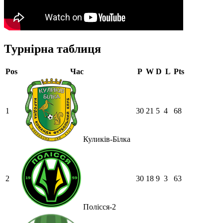
Турнірна таблиця
Pos
Час
P
W
D
L
Pts
1
30
21
5
4
68
Куликів-Білка
2
30
18
9
3
63
Полісся-2