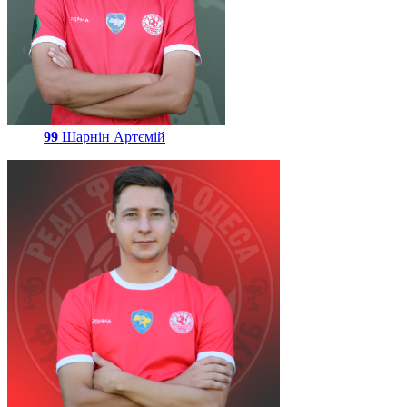
99
Шарнін Артємій