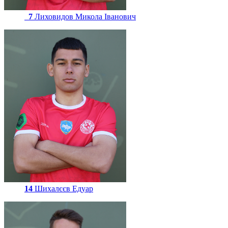
7
Лиховидов Микола Іванович
14
Шихалєєв Едуар