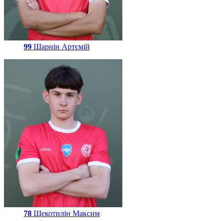
99
Шарнін Артємій
78
Щекотилін Максим