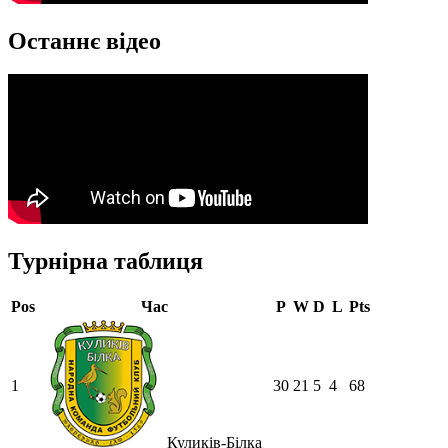
Останнє відео
Турнірна таблиця
Pos
Час
P
W
D
L
Pts
1
30
21
5
4
68
Куликів-Білка