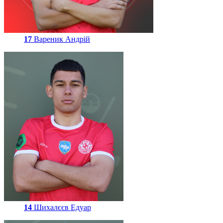
17
Вареник Андрій
14
Шихалєєв Едуар