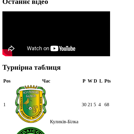
Останнє відео
Турнірна таблиця
Pos
Час
P
W
D
L
Pts
1
30
21
5
4
68
Куликів-Білка