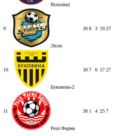
Вільхівці
9
30
8
3
19
27
Лісне
10
30
7
6
17
27
Буковина-2
11
30
1
4
25
7
Реал Фарма