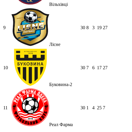
Вільхівці
9
30
8
3
19
27
Лісне
10
30
7
6
17
27
Буковина-2
11
30
1
4
25
7
Реал Фарма