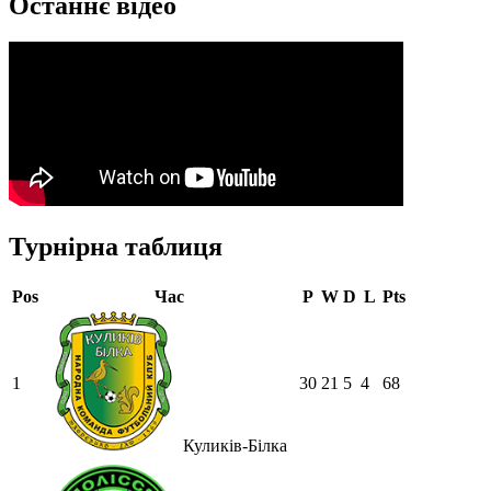
Останнє відео
Турнірна таблиця
Pos
Час
P
W
D
L
Pts
1
30
21
5
4
68
Куликів-Білка