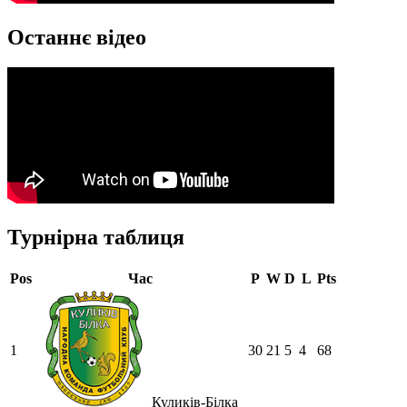
Останнє відео
Турнірна таблиця
Pos
Час
P
W
D
L
Pts
1
30
21
5
4
68
Куликів-Білка