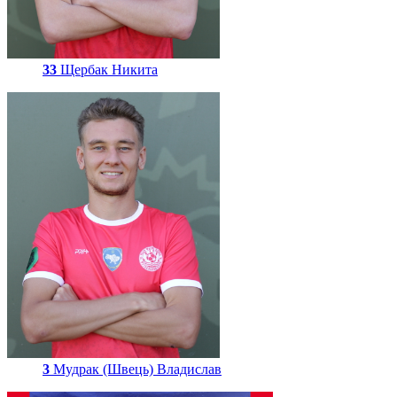
33
Щербак Никита
3
Мудрак (Швець) Владислав