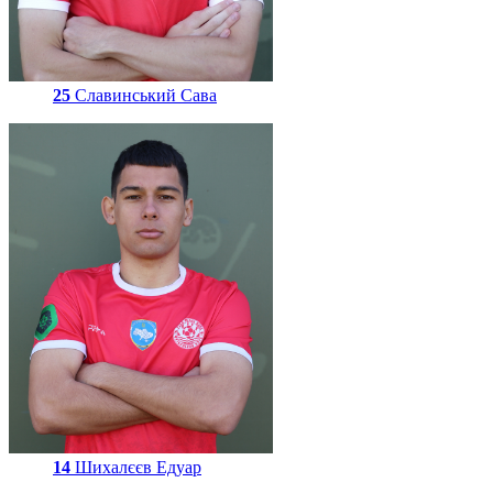
25
Славинський Сава
14
Шихалєєв Едуар