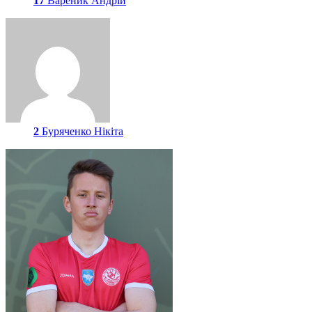
17
Вареник Андрій
2
Буряченко Нікіта