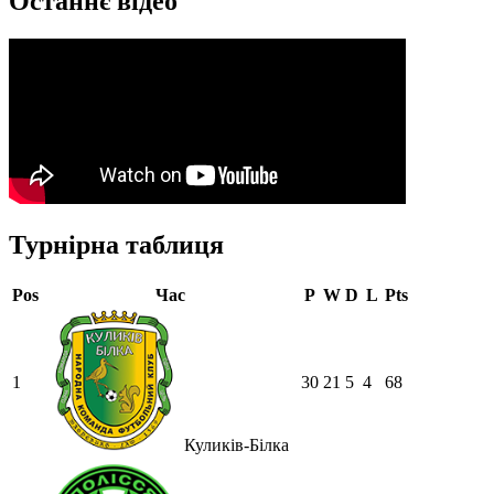
Останнє відео
Турнірна таблиця
Pos
Час
P
W
D
L
Pts
1
30
21
5
4
68
Куликів-Білка