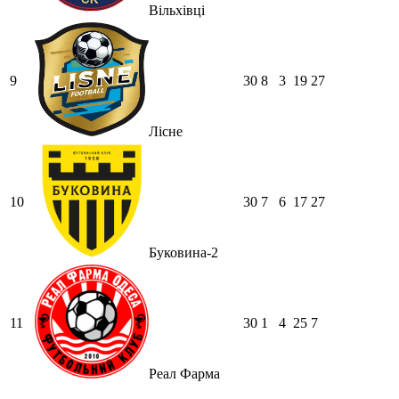
Вільхівці
9
30
8
3
19
27
Лісне
10
30
7
6
17
27
Буковина-2
11
30
1
4
25
7
Реал Фарма