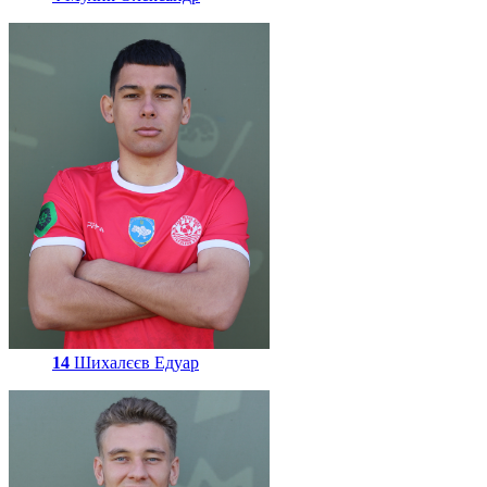
14
Шихалєєв Едуар