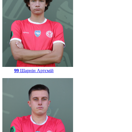
99
Шарнін Артємій