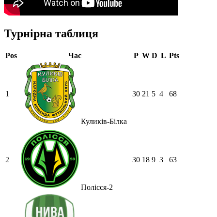
Турнірна таблиця
Pos
Час
P
W
D
L
Pts
1
30
21
5
4
68
Куликів-Білка
2
30
18
9
3
63
Полісся-2