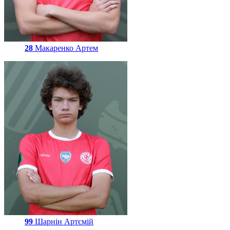
28
Макаренко Артем
99
Шарнін Артємій