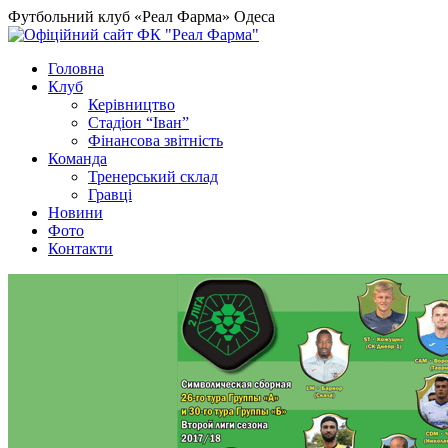
Футбольний клуб «Реал Фарма» Одеса
Головна
Клуб
Керівництво
Стадіон “Іван”
Фінансова звітність
Команда
Тренерський склад
Гравці
Новини
Фото
Контакти