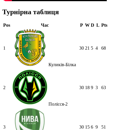
Турнірна таблиця
Pos
Час
P
W
D
L
Pts
1
30
21
5
4
68
Куликів-Білка
2
30
18
9
3
63
Полісся-2
3
30
15
6
9
51