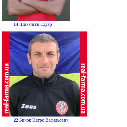
14
Шихалєєв Едуар
22
Бичок Петро Васильович