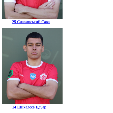
25
Славинський Сава
14
Шихалєєв Едуар