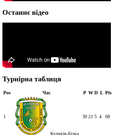
Останнє відео
Турнірна таблиця
Pos
Час
P
W
D
L
Pts
1
30
21
5
4
68
Куликів-Білка