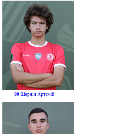
99
Шарнін Артємій